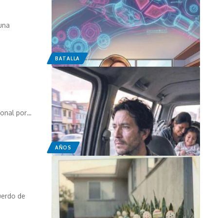
una
BATALLA
ional por…
AÑOS
cuerdo de