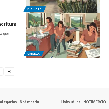
DIGNIDAD
scritura
ma que
CRIANZA
2
ategorías – Notimercio
Links útiles – NOTIMERCIO