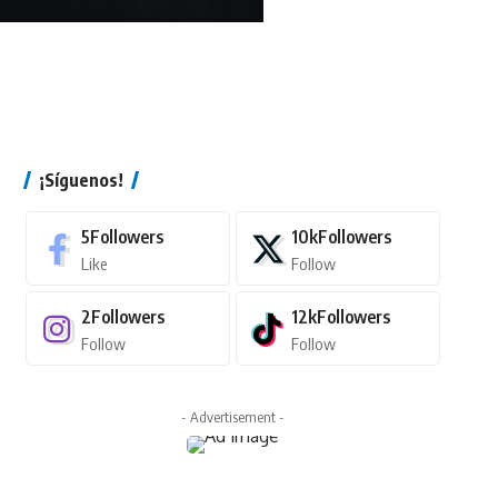
¡Síguenos!
5
Followers
10k
Followers
Like
Follow
2
Followers
12k
Followers
Follow
Follow
- Advertisement -