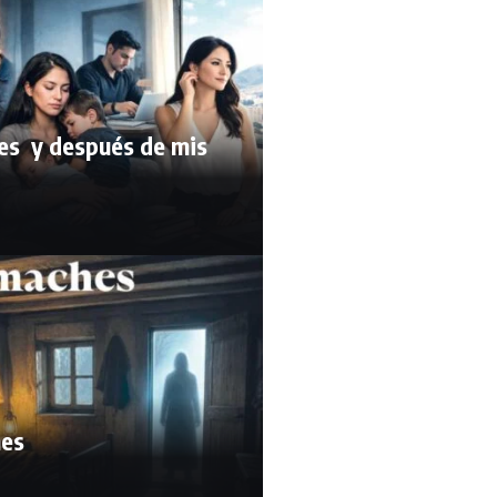
es y después de mis
hes