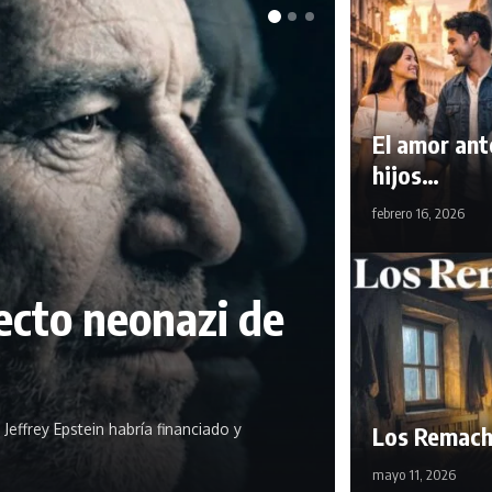
El amor ant
hijos…
febrero 16, 2026
ecto neonazi de
effrey Epstein habría financiado y
Los Remac
mayo 11, 2026