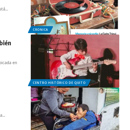
está…
CRONICA
bién
bicada en
CENTRO HISTÓRICO DE QUITO
 a…