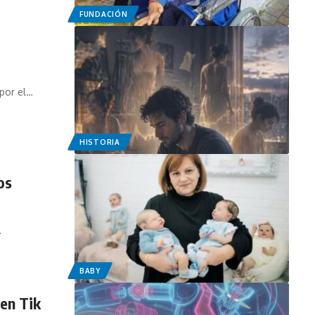
FUNDACIÓN
 por el…
HISTORIA
os
…
BABY
 en Tik