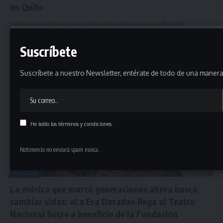
en Quito
Vecinos aseguran que la presencia policial es insuficiente,
mientras el Gobierno apuesta…
Suscríbete
agosto 5, 2026
Suscríbete a nuestro Newsletter, entérate de todo de una manera 
He leído los términos y condiciones.
Notimercio no enviará spam nunca..
MÚSICA
La música que marcó generaciones ahora busca
cambiar vidas: «La Era Dorada» llega al Teatro
Nacional Sucre a beneficio de la Fundación