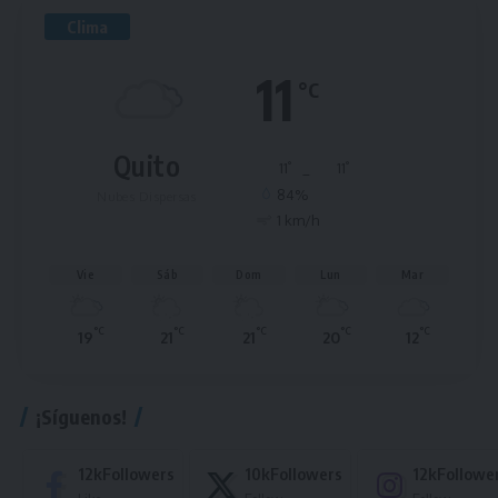
Clima
11
°C
Quito
°
°
11
_
11
84%
Nubes Dispersas
1 km/h
Vie
Sáb
Dom
Lun
Mar
°C
°C
°C
°C
°C
19
21
21
20
12
¡Síguenos!
12k
Followers
10k
Followers
12k
Followe