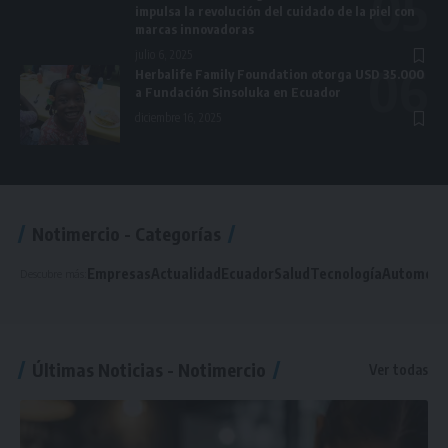
impulsa la revolución del cuidado de la piel con
marcas innovadoras
julio 6, 2025
Herbalife Family Foundation otorga USD 35.000
a Fundación Sinsoluka en Ecuador
diciembre 16, 2025
Notimercio - Categorías
Empresas
Actualidad
Ecuador
Salud
Tecnología
Automotr
Descubre más:
Últimas Noticias - Notimercio
Ver todas