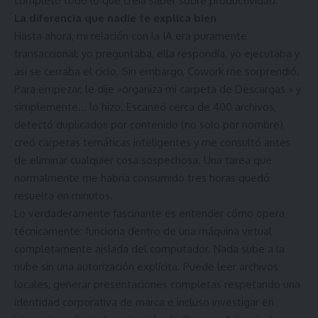
completo todo lo que creía saber sobre productividad.
La diferencia que nadie te explica bien
Hasta ahora, mi relación con la IA era puramente
transaccional: yo preguntaba, ella respondía, yo ejecutaba y
así se cerraba el ciclo. Sin embargo, Cowork me sorprendió.
Para empezar, le dije «organiza mi carpeta de Descargas » y
simplemente… lo hizo. Escaneó cerca de 400 archivos,
detectó duplicados por contenido (no solo por nombre),
creó carpetas temáticas inteligentes y me consultó antes
de eliminar cualquier cosa sospechosa. Una tarea que
normalmente me habría consumido tres horas quedó
resuelta en minutos.
Lo verdaderamente fascinante es entender cómo opera
técnicamente: funciona dentro de una máquina virtual
completamente aislada del computador. Nada sube a la
nube sin una autorización explícita. Puede leer archivos
locales, generar presentaciones completas respetando una
identidad corporativa de marca e incluso investigar en