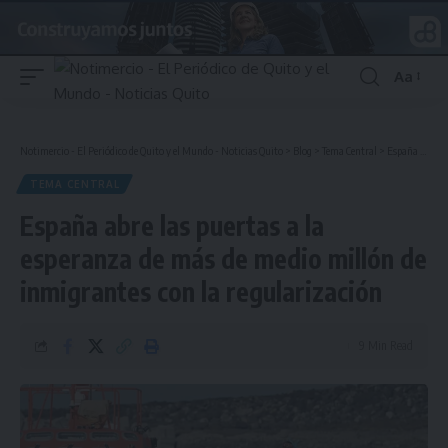
Aa
Font
Resizer
Notimercio - El Periódico de Quito y el Mundo - Noticias Quito
>
Blog
>
Tema Central
>
España abre las puertas a la esperanza de más de medio millón de inmigrantes con la regularización
TEMA CENTRAL
España abre las puertas a la
esperanza de más de medio millón de
inmigrantes con la regularización
9 Min Read