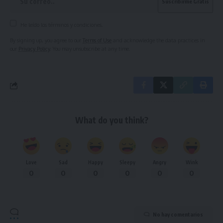
He leído los términos y condiciones.
By signing up, you agree to our
Terms of Use
and acknowledge the data practices in
our
Privacy Policy
. You may unsubscribe at any time.
What do you think?
Love
Sad
Happy
Sleepy
Angry
Wink
0
0
0
0
0
0
No hay comentarios