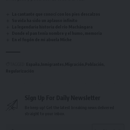
La cantante que conocí con los pies descalzos
Su vida ha sido un aplauso infinito
La legendaria historia del río Machángara
Donde el pan tenía nombre y el humo, memoria
En el fogón de mi abuela Miche
TAGGED:
España
Inmigrantes
Migración
Población
Regularización
Sign Up For Daily Newsletter
Be keep up! Get the latest breaking news delivered
straight to your inbox.