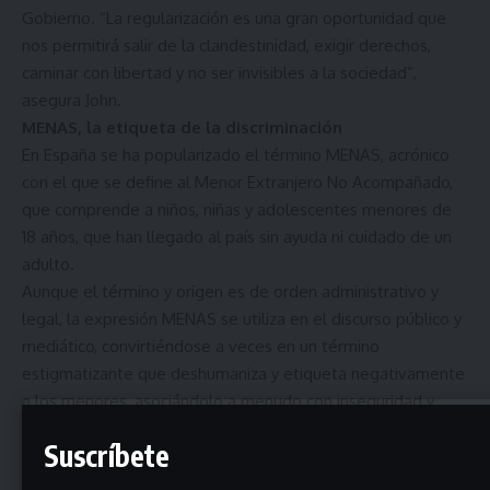
Gobierno. “La regularización es una gran oportunidad que
nos permitirá salir de la clandestinidad, exigir derechos,
caminar con libertad y no ser invisibles a la sociedad”,
asegura John.
MENAS, la etiqueta de la discriminación
En España se ha popularizado el término MENAS, acrónico
con el que se define al Menor Extranjero No Acompañado,
que comprende a niños, niñas y adolescentes menores de
18 años, que han llegado al país sin ayuda ni cuidado de un
adulto.
Aunque el término y origen es de orden administrativo y
legal, la expresión MENAS se utiliza en el discurso público y
mediático, convirtiéndose a veces en un término
estigmatizante que deshumaniza y etiqueta negativamente
a los menores, asociándolo a menudo con inseguridad y
delincuencia.
Suscríbete
La mayoría provienen del norte de África, principalmente de
Marruecos
,
con un 68%, seguida de Guinea Conakry (8,4%),