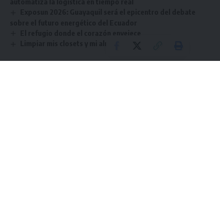
automatiza la logística en tiempo real
Exposun 2026: Guayaquil será el epicentro del debate
sobre el futuro energético del Ecuador
El refugio donde el corazón envejece
Limpiar mis closets y mi alma
TAGGED:
Asistente
Capacidad
Futuro
IA
Sign Up For Daily Newsletter
Be keep up! Get the latest breaking news delivered
straight to your inbox.
He leído los términos y condiciones.