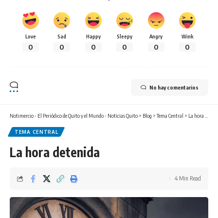
Love
Sad
Happy
Sleepy
Angry
Wink
0
0
0
0
0
0
No hay comentarios
Notimercio - El Periódico de Quito y el Mundo - Noticias Quito
>
Blog
>
Tema Central
>
La hora detenida
TEMA CENTRAL
La hora detenida
4 Min Read