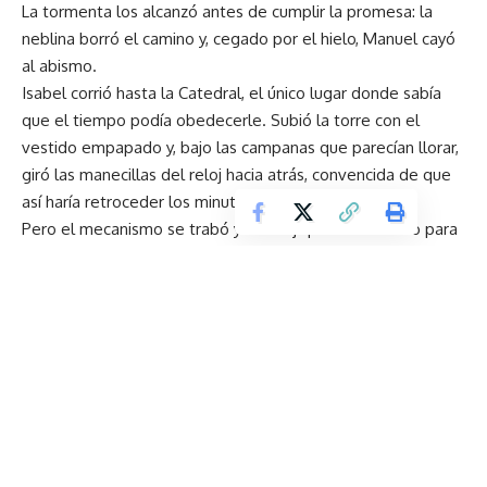
La tormenta los alcanzó antes de cumplir la promesa: la
neblina borró el camino y, cegado por el hielo, Manuel cayó
al abismo.
Isabel corrió hasta la Catedral, el único lugar donde sabía
que el tiempo podía obedecerle. Subió la torre con el
vestido empapado y, bajo las campanas que parecían llorar,
giró las manecillas del reloj hacia atrás, convencida de que
así haría retroceder los minutos y salvarlo.
Pero el mecanismo se trabó y el reloj quedó detenido para
siempre a las 5:15, la hora exacta en que Manuel cayó.
Desde entonces —cuentan los quiteños—, cuando la
niebla desciende y el viento sopla desde los páramos, una
sombra femenina sube la torre de la Catedral e intenta
mover las manecillas del reloj detenido, la hora en que el
amor desafió al tiempo.
Claude Coworking, tu nuevo asistente en el trabajo.