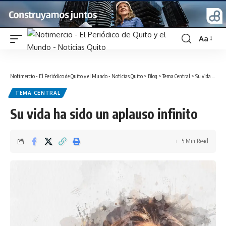
Aa
Font
Resizer
Notimercio - El Periódico de Quito y el Mundo - Noticias Quito
>
Blog
>
Tema Central
>
Su vida ha sido un aplauso infinito
TEMA CENTRAL
Su vida ha sido un aplauso infinito
5 Min Read