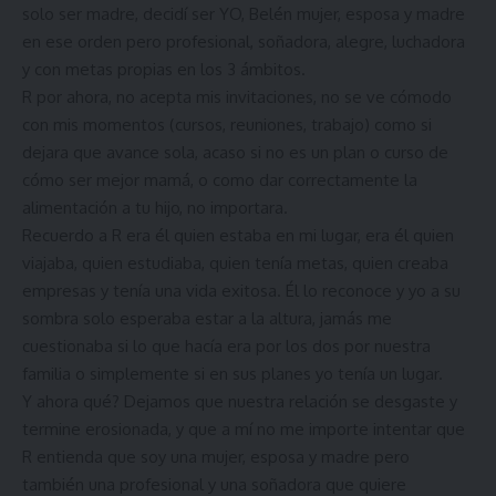
solo ser madre, decidí ser YO, Belén mujer, esposa y madre
en ese orden pero profesional, soñadora, alegre, luchadora
y con metas propias en los 3 ámbitos.
R por ahora, no acepta mis invitaciones, no se ve cómodo
con mis momentos (cursos, reuniones, trabajo) como si
dejara que avance sola, acaso si no es un plan o curso de
cómo ser mejor mamá, o como dar correctamente la
alimentación a tu hijo, no importara.
Recuerdo a R era él quien estaba en mi lugar, era él quien
viajaba, quien estudiaba, quien tenía metas, quien creaba
empresas y tenía una vida exitosa. Él lo reconoce y yo a su
sombra solo esperaba estar a la altura, jamás me
cuestionaba si lo que hacía era por los dos por nuestra
familia o simplemente si en sus planes yo tenía un lugar.
Y ahora qué? Dejamos que nuestra relación se desgaste y
termine erosionada, y que a mí no me importe intentar que
R entienda que soy una mujer, esposa y madre pero
también una profesional y una soñadora que quiere