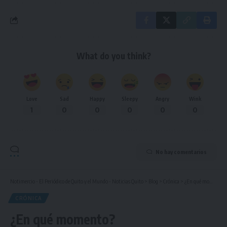
What do you think?
Love
Sad
Happy
Sleepy
Angry
Wink
1
0
0
0
0
0
No hay comentarios
Notimercio - El Periódico de Quito y el Mundo - Noticias Quito
>
Blog
>
Crónica
>
¿En qué momento?
CRÓNICA
¿En qué momento?