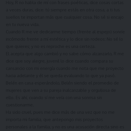
Hoy, R no habla de mí con frases poéticas, dice cosas cortas
a veces duras, dice: tú siempre estás en otra cosa, a ti tus
sueños te importan más que cualquier cosa. No sé si encajo
en tu nueva vida.
Cuando R me ve dedicarme tiempo (frente al espejo) sonríe
incómodo frente a mí estética y lo dice sin rodeos: No sé lo
que quieres; y no es reproche es una certeza.
El acepta que algo cambió y no sabe cómo alcanzarlo, R me
dice que soy alegre, juvenil lo dice cuando compara su
cansancio con mi energía cuando me nota que me proyecto
hacia adelante y él se queda evaluando lo que ya pasó.
Belén en casa esperándolo, Belén siendo el promedio de
mujeres que ven a su pareja inalcanzable y orgullosa de
ello. Es ahí, cuando sí me veía con una sonrisa sin
cuestionarme.
Ha sido cruel, pues me dice más de una vez que no me
importa mi familia, que antepongo mis proyectos
personales a la familia, y no es una acusación directa sino es