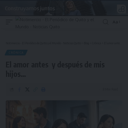
Aa
Font
Resizer
Notimercio - El Periódico de Quito y el Mundo - Noticias Quito
>
Blog
>
Crónica
>
El amor antes y después de mis hijos…
CRÓNICA
El amor antes y después de mis
hijos…
8 Min Read