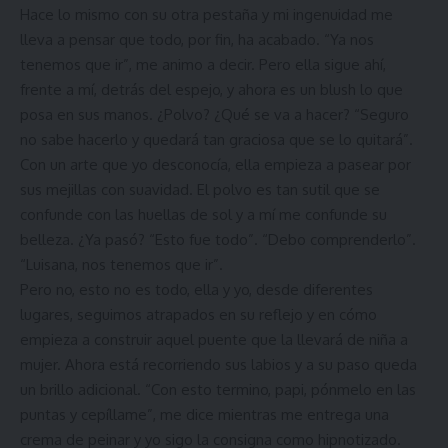
Hace lo mismo con su otra pestaña y mi ingenuidad me
lleva a pensar que todo, por fin, ha acabado. “Ya nos
tenemos que ir”, me animo a decir. Pero ella sigue ahí,
frente a mí, detrás del espejo, y ahora es un blush lo que
posa en sus manos. ¿Polvo? ¿Qué se va a hacer? “Seguro
no sabe hacerlo y quedará tan graciosa que se lo quitará”.
Con un arte que yo desconocía, ella empieza a pasear por
sus mejillas con suavidad. El polvo es tan sutil que se
confunde con las huellas de sol y a mí me confunde su
belleza. ¿Ya pasó? “Esto fue todo”. “Debo comprenderlo”.
“Luisana, nos tenemos que ir”.
Pero no, esto no es todo, ella y yo, desde diferentes
lugares, seguimos atrapados en su reflejo y en cómo
empieza a construir aquel puente que la llevará de niña a
mujer. Ahora está recorriendo sus labios y a su paso queda
un brillo adicional. “Con esto termino, papi, pónmelo en las
puntas y cepíllame”, me dice mientras me entrega una
crema de peinar y yo sigo la consigna como hipnotizado.