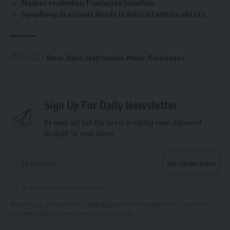
Madres resilentes: Fundación Jonathan
Symphony: la escuela donde la música también abraza
TAGGED:
Amor
Hijos
Matrimonio
Mujer
Relaciones
Sign Up For Daily Newsletter
Be keep up! Get the latest breaking news delivered
straight to your inbox.
He leído los términos y condiciones.
By signing up, you agree to our
Terms of Use
and acknowledge the data practices in
our
Privacy Policy
. You may unsubscribe at any time.