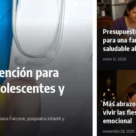
Presupuesto
para una fa
saludable al
enero 12, 2026
vención para
dolescentes y
Más abrazo
vivir las fi
ana Falcone, psiquiatra infantil y
emocional
noviembre 28, 2025