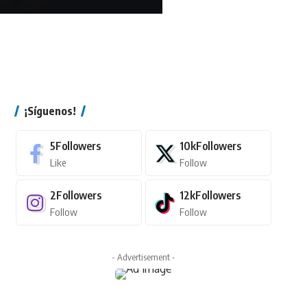
¡Síguenos!
5
Followers
10k
Followers
Like
Follow
2
Followers
12k
Followers
Follow
Follow
- Advertisement -