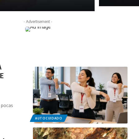
febrero 20, 2026
- Advertisement -
A
NE
, pocas
AUTOCUIDADO