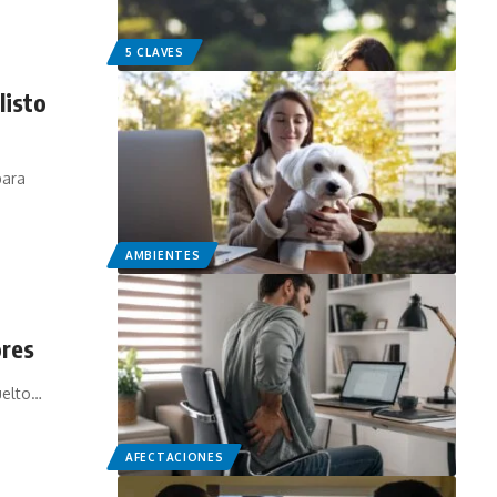
5 CLAVES
listo
para
AMBIENTES
ores
uelto…
AFECTACIONES