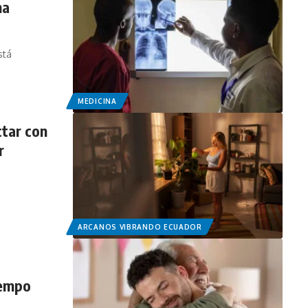
na
stá
MEDICINA
ctar con
r
ARCANOS VIBRANDO ECUADOR
iempo