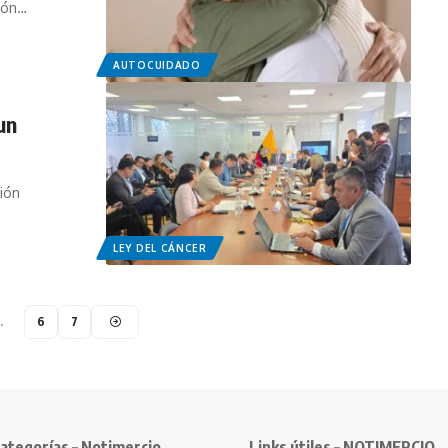
ión…
AUTOCUIDADO
un
ción
LEY DEL CÁNCER
…
6
7
ategorías – Notimercio
Links útiles – NOTIMERCIO