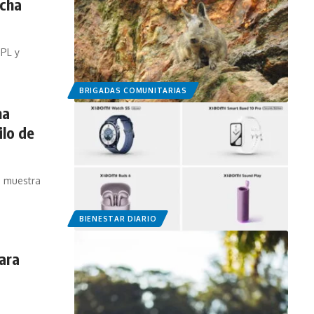
acha
TPL y
BRIGADAS COMUNITARIAS
ma
ilo de
ia muestra
BIENESTAR DIARIO
ara