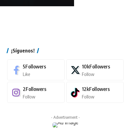
¡Síguenos!
5
Followers
10k
Followers
Like
Follow
2
Followers
12k
Followers
Follow
Follow
- Advertisement -