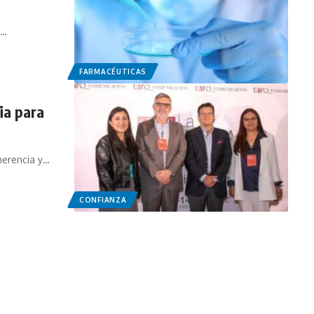
y…
FARMACÉUTICAS
ia para
herencia y…
CONFIANZA