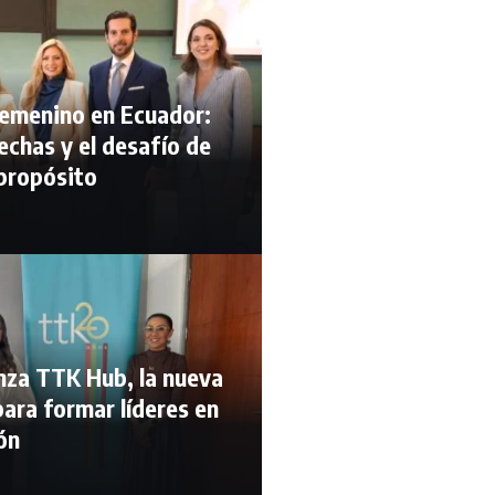
femenino en Ecuador:
echas y el desafío de
 propósito
nza TTK Hub, la nueva
ara formar líderes en
ón