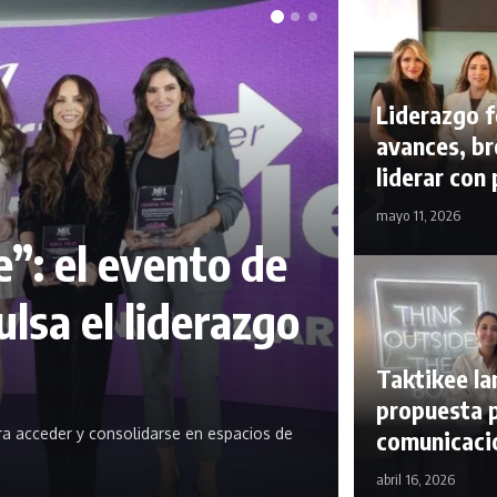
Liderazgo 
avances, br
liderar con
mayo 11, 2026
e”: el evento de
lsa el liderazgo
Taktikee la
propuesta p
ra acceder y consolidarse en espacios de
comunicaci
abril 16, 2026