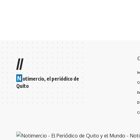
C
//
I
N
otimercio, el periódico de
C
Quito
E
D
C