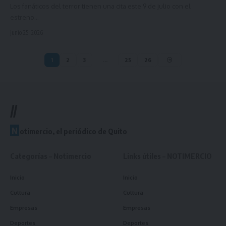
Los fanáticos del terror tienen una cita este 9 de julio con el
estreno…
junio 25, 2026
1
2
3
…
25
26
//
N
otimercio, el periódico de Quito
Categorías – Notimercio
Links útiles – NOTIMERCIO
Inicio
Inicio
Cultura
Cultura
Empresas
Empresas
Deportes
Deportes