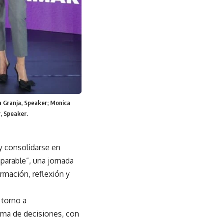
 Granja, Speaker; Monica
, Speaker.
y consolidarse en
mparable”, una jornada
ormación, reflexión y
 torno a
toma de decisiones, con