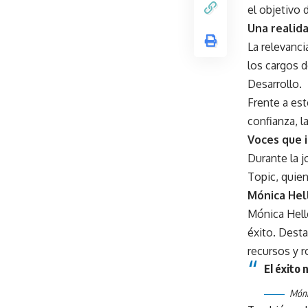
el objetivo 
Una realid
La relevanci
los cargos 
Desarrollo.
Frente a est
confianza, l
Voces que i
Durante la j
Topic, quie
Mónica Hell
Mónica Helle
éxito. Desta
recursos y 
El éxito
Móni