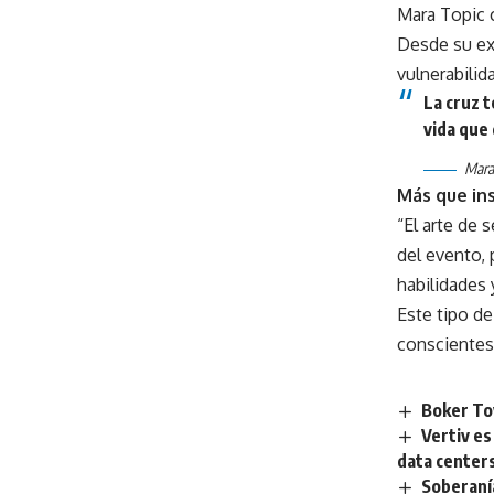
Mara Topic 
Desde su ex
vulnerabilid
La cruz 
vida que
Mara
Más que ins
“El arte de 
del evento, 
habilidades 
Este tipo de
conscientes
Boker Tov
Vertiv e
data centers
Soberanía