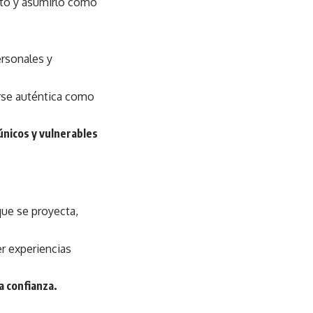
ito y asumirlo como
ersonales y
arse auténtica como
únicos y vulnerables
 que se proyecta,
er experiencias
a confianza.