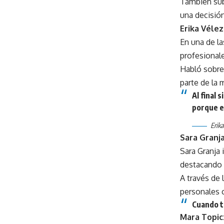
También sub
una decisió
Erika Vélez
En una de la
profesional
Habló sobre 
parte de la 
Al final
porque e
Erika
Sara Granj
Sara Granja 
destacando q
A través de 
personales 
Cuando tu
Mara Topic: