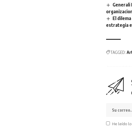
Generali
organizacio
El dilema
estrategia 
TAGGED:
Ar
He leído lo