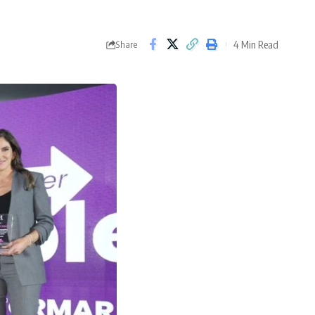
4 Min Read
Share