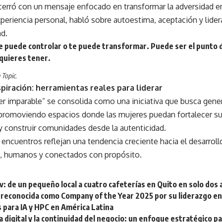
cerró con un mensaje enfocado en transformar la adversidad 
periencia personal, habló sobre autoestima, aceptación y lide
ad.
te puede controlar o te puede transformar. Puede ser el punto d
 quieres tener.
 Topic.
piración: herramientas reales para liderar
ser imparable” se consolida como una iniciativa que busca gene
promoviendo espacios donde las mujeres puedan fortalecer su l
y construir comunidades desde la autenticidad.
 encuentros reflejan una tendencia creciente hacia el desarrol
, humanos y conectados con propósito.
: de un pequeño local a cuatro cafeterías en Quito en solo dos
s reconocida como Company of the Year 2025 por su liderazgo en
 para IA y HPC en América Latina
 digital y la continuidad del negocio: un enfoque estratégico p