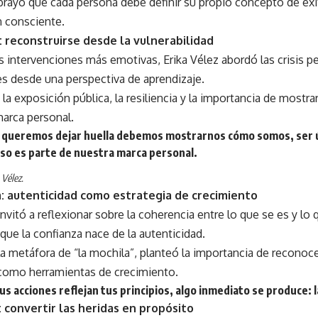
rayó que cada persona debe definir su propio concepto de éx
n consciente.
: reconstruirse desde la vulnerabilidad
s intervenciones más emotivas, Erika Vélez abordó las crisis p
es desde una perspectiva de aprendizaje.
la exposición pública, la resiliencia y la importancia de mostr
marca personal.
 si queremos dejar huella debemos mostrarnos cómo somos, ser 
so es parte de nuestra marca personal.
 Vélez.
a: autenticidad como estrategia de crecimiento
invitó a reflexionar sobre la coherencia entre lo que se es y lo
ue la confianza nace de la autenticidad.
la metáfora de “la mochila”, planteó la importancia de reconoc
como herramientas de crecimiento.
s acciones reflejan tus principios, algo inmediato se produce: l
 convertir las heridas en propósito