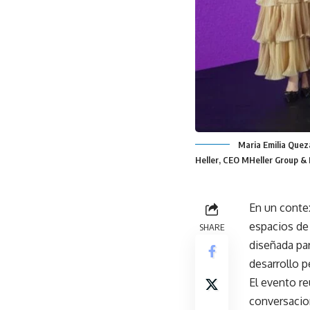
Maria Emilia Quez
Heller, CEO MHeller Group & 
En un contex
espacios de 
SHARE
diseñada par
desarrollo p
El evento re
conversacion