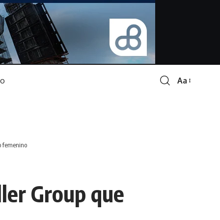
Aa
Font
Resizer
go femenino
ller Group que