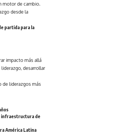
en motor de cambio.
razgo desde la
e partida para la
rar impacto más allá
iderazgo, desarrollar
lo de liderazgos más
 años
 infraestructura de
ara América Latina