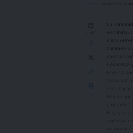
La creación de lín
La humanida
escribirlo.
SHARE
curar enfe
también pl
control cor
César Paz-
Hace 50 año
historia: l
decodificaci
tiempo qued
profunda. Co
Hoy, la biol
exclusivamen
cromosomas 