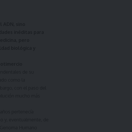
l ADN, sino
idades inéditas para
edicina, pero
dad biológica y
Notimercio
endentales de su
tado como la
bargo, con el paso del
evolución mucho más
 años pertenecía
ano y, eventualmente, de
to Genoma Humano