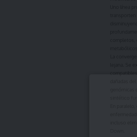
Uno línea p
transporten 
disminuyend
profundamen
completos, c
metabólicos
La converge
lejana. Se e
compatibles
dañadas del
genómicas c
sintético fu
En paralelo,
enfermedade
incluso eli
Down.