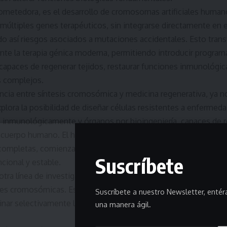
rometedora, es el desarrollo de cromosomas artificiales huma
múltiples genes terapéuticos, sin integrarse directamente en 
o así riesgos asociados a mutaciones accidentales. Esto trans
te la terapia génica moderna, permitiendo introducir program
apaces de regenerar tejidos, restaurar funciones inmunológica
 complejos.
ncia entre síntesis cromosómica y medicina regenerativa, ya n
xplora la posibilidad de diseñar células resistentes a enfermeda
 inmunológicamente y órganos por bioingeniería, capaces de r
 cuerpo humano. El horizonte de una medicina basada en reescr
ompletas, comienza lentamente a materializarse. Ya se logró 
Suscríbete
ncional y estable.
 otra línea de investigación ha comenzado a transformar el cam
s cromosómicas. Estudios recientes han demostrado que es po
Suscríbete a nuestro Newsletter, enté
minar selectivamente la copia extra del cromosoma 21 responsa
una manera ágil.