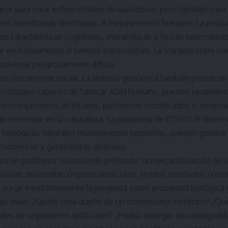
zarse para curar enfermedades devastadoras, pero también para 
nes hereditarias destinadas al mejoramiento humano. La posibi
on características cognitivas, metabólicas o físicas seleccionad
e exclusivamente al terreno especulativo. La frontera entre m
volverse peligrosamente difusa.
o es únicamente social. La síntesis genómica también posee u
ecnologías capaces de fabricar ADN humano, pueden igualmente
 microorganismos artificiales, patógenos modificados o sistema
de encontrar en la naturaleza. La pandemia de COVID-19 demos
s biológicas naturales relativamente pequeñas, pueden genera
económicas y geopolíticas globales.
ma un problema todavía más profundo: la mercantilización de la 
ivadas desarrollan órganos artificiales, tejidos diseñados o
 surge inevitablemente la pregunta sobre propiedad biológica 
as vivas. ¿Quién sería dueño de un cromosoma sintético? ¿Quié
dos de organismos artificiales? ¿Podría emerger una desiguald