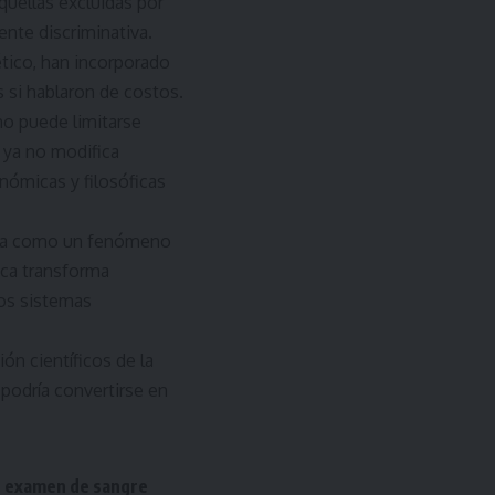
uellas excluidas por
ente discriminativa.
tico, han incorporado
 si hablaron de costos.
no puede limitarse
 ya no modifica
nómicas y filosóficas
 vida como un fenómeno
ica transforma
ios sistemas
n científicos de la
 podría convertirse en
ple examen de sangre