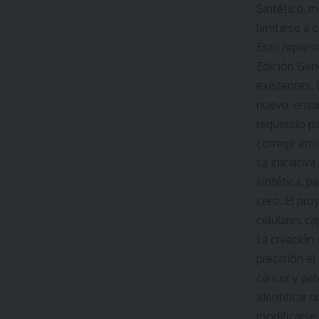
Sintético, m
limitarse a 
Esto repres
Edición Gen
existentes.
nuevo, ensa
requerido p
corregir err
La iniciativ
sintética, 
cero. El pro
celulares ca
La creación 
precisión el
cáncer y pat
identificar 
modificarse 