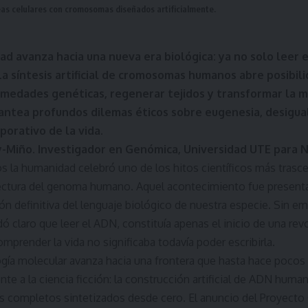
eas celulares con cromosomas diseñados artificialmente.
d avanza hacia una nueva era biológica: ya no solo leer e
 La síntesis artificial de cromosomas humanos abre posibil
rmedades genéticas, regenerar tejidos y transformar la m
antea profundos dilemas éticos sobre eugenesia, desigual
porativo de la vida.
y-Miño. Investigador en Genómica, Universidad UTE para 
s la humanidad celebró uno de los hitos científicos más trasc
a lectura del genoma humano. Aquel acontecimiento fue presen
ón definitiva del lenguaje biológico de nuestra especie. Sin em
ó claro que leer el ADN, constituía apenas el inicio de una r
mprender la vida no significaba todavía poder escribirla.
ogía molecular avanza hacia una frontera que hasta hace pocos
te a la ciencia ficción: la construcción artificial de ADN hum
completos sintetizados desde cero. El anuncio del Proyec