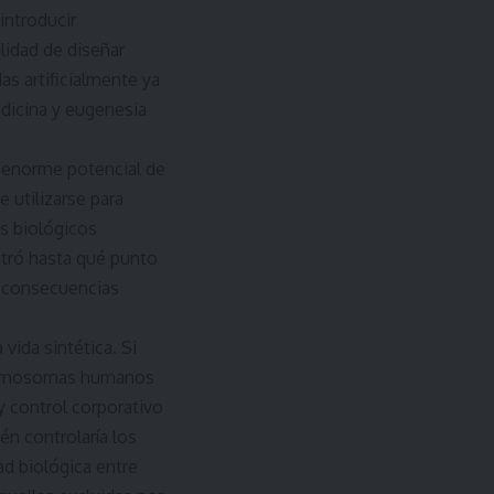
introducir
lidad de diseñar
as artificialmente ya
edicina y eugenesia
n enorme potencial de
 utilizarse para
s biológicos
tró hasta qué punto
r consecuencias
vida sintética. Si
 cromosomas humanos
y control corporativo
n controlaría los
ad biológica entre