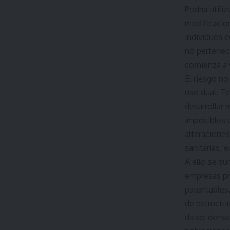
Podría utili
modificacio
individuos c
no pertenec
comienza a 
El riesgo n
uso dual. T
desarrollar
imposibles 
alteracione
sanitarias, 
A ello se su
empresas pr
patentables,
de estructur
datos deriva