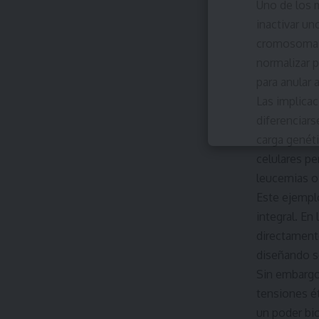
Uno de los 
inactivar un
cromosoma 2
normalizar p
para anular
Las implica
diferenciars
carga genéti
celulares pe
leucemias o
Este ejemplo
integral. En
directament
diseñando 
Sin embargo
tensiones ét
un poder bio