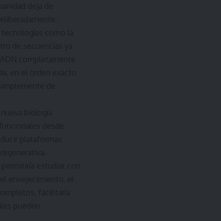
manidad deja de
 deliberadamente.
, tecnologías como la
ntro de secuencias ya
car ADN completamente
da, en el orden exacto
a simplemente de
 nueva biología
 funcionales desde
oducir plataformas
 regenerativa.
permitiría estudiar con
 el envejecimiento, el
mpletos, facilitaría
uáles pueden