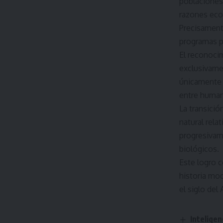
poblaciones
razones eco
Precisament
programas p
El reconocim
exclusivamen
únicamente 
entre humani
La transició
natural rela
progresivam
biológicos.
Este logro 
historia mod
el siglo del
Inteligen