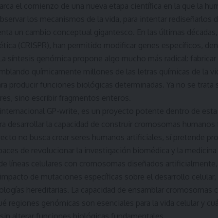
arca el comienzo de una nueva etapa científica en la que la hu
observar los mecanismos de la vida, para intentar rediseñarlos
enta un cambio conceptual gigantesco. En las últimas décadas
ética (CRISPR), han permitido modificar genes específicos, de
 La síntesis genómica propone algo mucho más radical: fabri
mblando químicamente millones de las letras químicas de la vi
ara producir funciones biológicas determinadas. Ya no se trat
ores, sino escribir fragmentos enteros.
a internacional GP-write, es un proyecto potente dentro de esta
para desarrollar la capacidad de construir cromosomas humanos
yecto no busca crear seres humanos artificiales, sí pretende pr
paces de revolucionar la investigación biomédica y la medicina
de líneas celulares con cromosomas diseñados artificialmente, 
 impacto de mutaciones específicas sobre el desarrollo celular,
ologías hereditarias. La capacidad de ensamblar cromosomas co
qué regiones genómicas son esenciales para la vida celular y c
sin alterar funciones biológicas fundamentales.