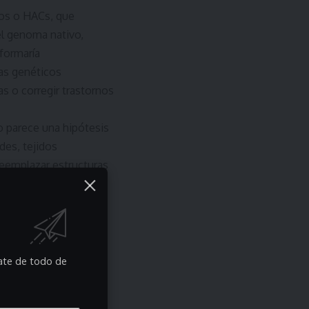
nos o HACs, que
el genoma nativo,
formaría
as genéticos
s o corregir trastornos
o parece una hipótesis
des, tejidos
eemplazar estructuras
ibir estructuras
crear ADN bacteriano
po de las
sible silenciar o
rate de todo de
ble del síndrome de