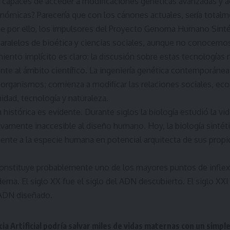
 capaces de acceder a modificaciones genéticas avanzadas y aq
nómicas? Parecería que con los cánones actuales, sería totalm
e por ello, los impulsores del Proyecto Genoma Humano Sinté
aralelos de bioética y ciencias sociales, aunque no conocemos
iento implícito es claro: la discusión sobre estas tecnologías 
te al ámbito científico. La ingeniería genética contemporánea
organismos; comienza a modificar las relaciones sociales, eco
dad, tecnología y naturaleza.
n histórica es evidente. Durante siglos la biología estudió la
tivamente inaccesible al diseño humano. Hoy, la biología sintét
ente a la especie humana en potencial arquitecta de sus prop
constituye probablemente uno de los mayores puntos de inflexió
erna. El siglo XX fue el siglo del ADN descubierto. El siglo XXI
 ADN diseñado.
cia Artificial podría salvar miles de vidas maternas con un sim