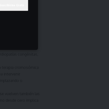
tural encargado de
n la tercera copia del
mosoma sobrante y
zando Edición Genética
ente podrían
lógicas, libres de la
rrollar modelos
rdiopatías congénitas,
la terapia cromosómica
a intervenir
emplazando o
se vuelven también las
mano desde cero implica