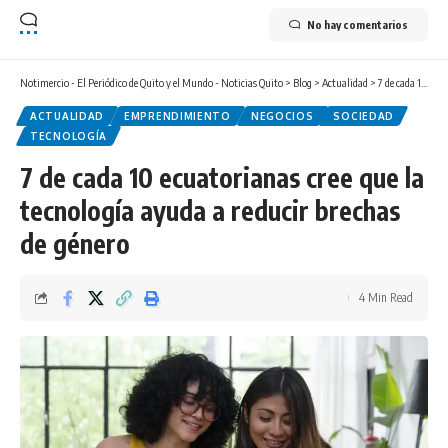
No hay comentarios
Notimercio - El Periódico de Quito y el Mundo - Noticias Quito
>
Blog
>
Actualidad
>
7 de cada 10 ecuatorianas cree que la tecnología ayuda a reducir brechas de género
ACTUALIDAD
EMPRENDIMIENTO
NEGOCIOS
SOCIEDAD
TECNOLOGÍA
7 de cada 10 ecuatorianas cree que la
tecnología ayuda a reducir brechas
de género
4 Min Read