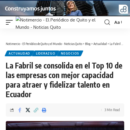
Aa
Font
Resizer
Notimercio - El Periódico de Quito y el Mundo - Noticias Quito
>
Blog
>
Actualidad
>
La Fabril se consolida en el Top 10 de las empresas con mejor capacidad para atraer y fidelizar talento en Ecuador
ACTUALIDAD
LIDERAZGO
NEGOCIOS
La Fabril se consolida en el Top 10 de
las empresas con mejor capacidad
para atraer y fidelizar talento en
Ecuador
3 Min Read