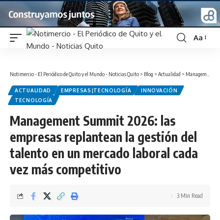
Aa
Font
Resizer
Notimercio - El Periódico de Quito y el Mundo - Noticias Quito
>
Blog
>
Actualidad
>
Management Summit 2026: las empresas replantean la gestión del talento en un mercado laboral cada vez más competitivo
ACTUALIDAD
EMPRESAS|TECNOLOGÍA
INNOVACIÓN
TECNOLOGÍA
Management Summit 2026: las
empresas replantean la gestión del
talento en un mercado laboral cada
vez más competitivo
3 Min Read