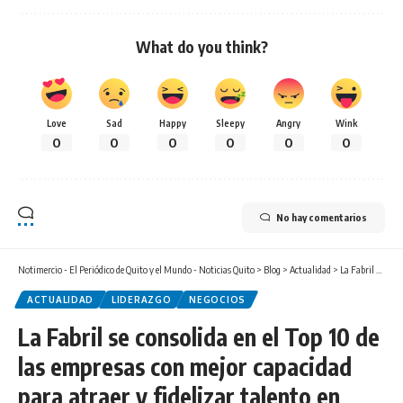
What do you think?
Love
Sad
Happy
Sleepy
Angry
Wink
0
0
0
0
0
0
No hay comentarios
Notimercio - El Periódico de Quito y el Mundo - Noticias Quito
>
Blog
>
Actualidad
>
La Fabril se consolida en el Top 10 de las empresas con mejor capacidad para atraer y fidelizar talento en Ecuador
ACTUALIDAD
LIDERAZGO
NEGOCIOS
La Fabril se consolida en el Top 10 de
las empresas con mejor capacidad
para atraer y fidelizar talento en