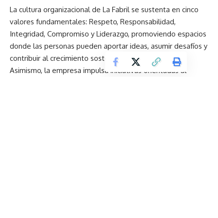
La cultura organizacional de La Fabril se sustenta en cinco
valores fundamentales: Respeto, Responsabilidad,
Integridad, Compromiso y Liderazgo, promoviendo espacios
donde las personas pueden aportar ideas, asumir desafíos y
contribuir al crecimiento sostenible del negocio.
Asimismo, la empresa impulsa iniciativas orientadas al
bienestar y desarrollo integral de sus colaboradores,
incluyendo programas de formación, acompañamiento,
salud, reconocimiento y fortalecimiento del liderazgo.
«Este reconocimiento es el resultado del compromiso de
nuestra gente y de una cultura que apuesta por el
desarrollo de las personas. En La Fabril creemos que el
talento crece cuando encuentra oportunidades, desafíos y
un propósito compartido. Seguiremos trabajando para que
cada colaborador pueda desarrollar su máximo potencial y
construir una carrera de largo plazo con nosotros»
Lorena Baquezea, Directora de Talento Humano.
Con este resultado, La Fabril reafirma su compromiso de