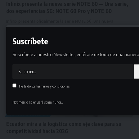
Infinix presenta la nueva serie NOTE 60 — Una serie,
dos experiencias 5G: NOTE 60 Pro y NOTE 60
Infinix presenta oficialmente la serie NOTE 60, una nueva
propuesta 5G de…
abril 2, 2026
Suscríbete
Suscríbete a nuestro Newsletter, entérate de todo de una manera 
He leído los términos y condiciones.
Notimercio no enviará spam nunca..
COMERCIO EXTERIOR
Ecuador mira a la logística como eje clave para su
competitividad hacia 2026