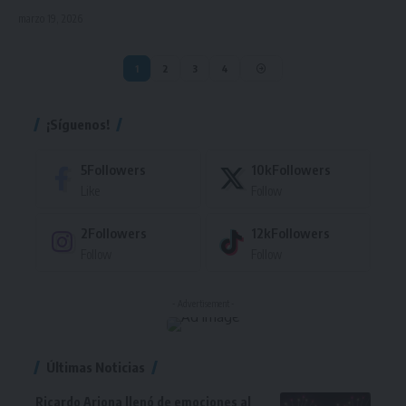
marzo 19, 2026
1
2
3
4
¡Síguenos!
5
Followers
10k
Followers
Like
Follow
2
Followers
12k
Followers
Follow
Follow
- Advertisement -
Últimas Noticias
Ricardo Arjona llenó de emociones al