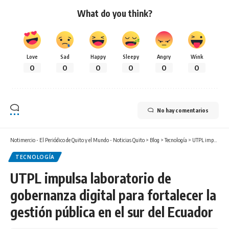
What do you think?
Love
Sad
Happy
Sleepy
Angry
Wink
0
0
0
0
0
0
No hay comentarios
Notimercio - El Periódico de Quito y el Mundo - Noticias Quito
>
Blog
>
Tecnología
>
UTPL impulsa laboratorio de gobernanza digital para fortalecer la gestión pública en el sur del Ecuador
TECNOLOGÍA
UTPL impulsa laboratorio de
gobernanza digital para fortalecer la
gestión pública en el sur del Ecuador