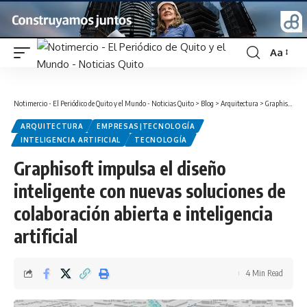
Aa
Font
Resizer
Notimercio - El Periódico de Quito y el Mundo - Noticias Quito
>
Blog
>
Arquitectura
>
Graphisoft impulsa el diseño inteligente con nuevas soluciones de colaboración abierta e inteligencia artificial
ARQUITECTURA
EMPRESAS|TECNOLOGÍA
INTELIGENCIA ARTIFICIAL
TECNOLOGÍA
Graphisoft impulsa el diseño
inteligente con nuevas soluciones de
colaboración abierta e inteligencia
artificial
4 Min Read