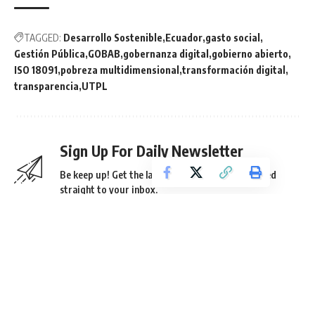
TAGGED:
Desarrollo Sostenible
Ecuador
gasto social
Gestión Pública
GOBAB
gobernanza digital
gobierno abierto
ISO 18091
pobreza multidimensional
transformación digital
transparencia
UTPL
Sign Up For Daily Newsletter
Be keep up! Get the latest breaking news delivered
straight to your inbox.
He leído los términos y condiciones.
By signing up, you agree to our
Terms of Use
and acknowledge the data practices in
our
Privacy Policy
. You may unsubscribe at any time.