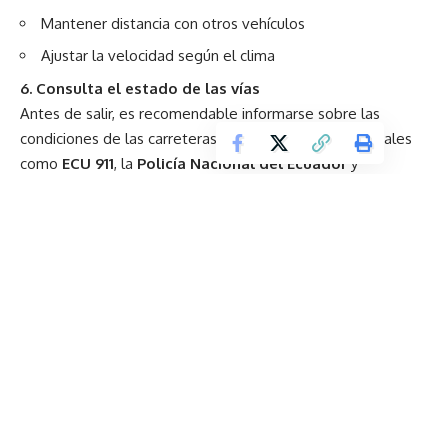
Mantener distancia con otros vehículos
Ajustar la velocidad según el clima
6. Consulta el estado de las vías
Antes de salir, es recomendable informarse sobre las
condiciones de las carreteras a través de canales oficiales
como
ECU 911
, la
Policía Nacional del Ecuador
y
la
Agencia Nacional de Tránsito
.
Esto permite conocer cierres, desvíos, rutas alternas y
condiciones climáticas.
7. Planifica paradas y evita la fatiga
Los viajes largos pueden generar cansancio y reducir la
capacidad de reacción.
Para prevenirlo:
Realiza pausas cada 2 horas o 200 km
Alterna la conducción si es posible
Mantente hidratado