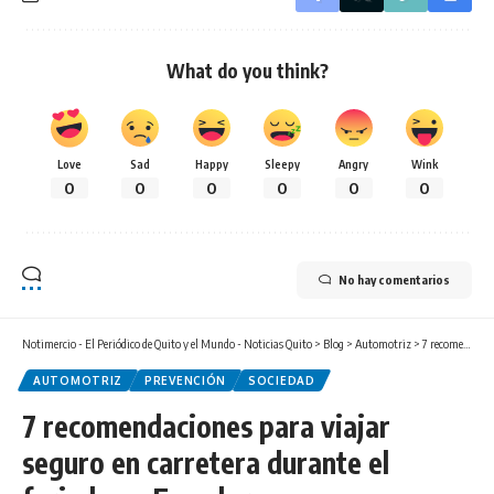
What do you think?
Love
Sad
Happy
Sleepy
Angry
Wink
0
0
0
0
0
0
No hay comentarios
Notimercio - El Periódico de Quito y el Mundo - Noticias Quito
>
Blog
>
Automotriz
>
7 recomendaciones para viajar seguro en carretera durante el feriado en Ecuador
AUTOMOTRIZ
PREVENCIÓN
SOCIEDAD
7 recomendaciones para viajar
seguro en carretera durante el