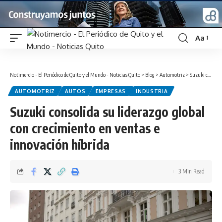
Aa
Font
Resizer
Notimercio - El Periódico de Quito y el Mundo - Noticias Quito
>
Blog
>
Automotriz
>
Suzuki consolida su liderazgo global con crecimiento en ventas e innovación híbrida
AUTOMOTRIZ
AUTOS
EMPRESAS
INDUSTRIA
Suzuki consolida su liderazgo global
con crecimiento en ventas e
innovación híbrida
3 Min Read