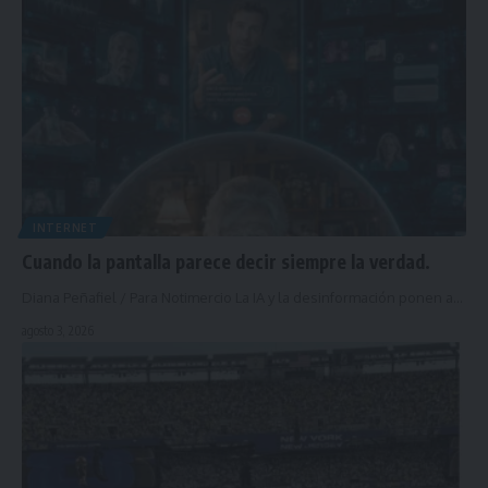
INTERNET
Cuando la pantalla parece decir siempre la verdad.
Diana Peñafiel / Para Notimercio La IA y la desinformación ponen a…
agosto 3, 2026