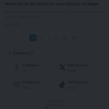
Memorias de dos infancias separadas por el tiempo
Liliana Chiquinquirá Medina para Notimercio. Una madre reflexiona
sobre el contraste entre…
mayo 11, 2026
1
2
3
4
5
¡Síguenos!
5
Followers
10k
Followers
Like
Follow
2
Followers
12k
Followers
Follow
Follow
- Advertisement -