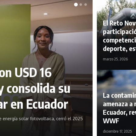
El Reto Nov
participaci
competenci
deporte, es
marzo 25, 2026
con USD 16
y consolida su
La contamin
ar en Ecuador
amenaza a 
Ecuador, re
energía solar fotovoltaica, cerró el 2025
WWF
diciembre 17, 2025