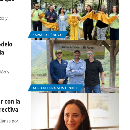
ado y…
ESPACIO PÚBLICO
odelo
la
ión y
AGRICULTURA SOSTENIBLE
 con la
rectiva
lianza por