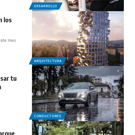
DESARROLLO
n los
 este mes
ARQUITECTURA
isar tu
a
CONDUCTORES
arque