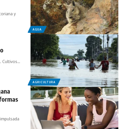
toriana y
AGUA
no
. Cultivos…
AGRICULTURA
gana
 formas
, impulsada