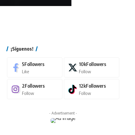
¡Síguenos!
5
Followers
10k
Followers
Like
Follow
2
Followers
12k
Followers
Follow
Follow
- Advertisement -