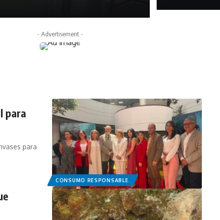
julio 6, 2025
- Advertisement -
l para
nvases para
CONSUMO RESPONSABLE.
ue