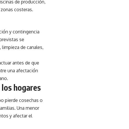
iscinas de producción,
 zonas costeras.
ción y contingencia
previstas se
 limpieza de canales,
actuar antes de que
ntre una afectación
ano.
 los hogares
po pierde cosechas o
 familias. Una menor
tos y afectar el