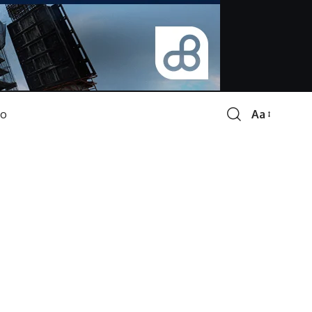
Aa
Font
Resizer