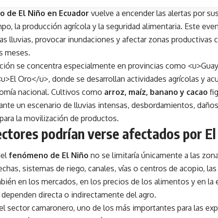
 de El Niño en Ecuador
vuelve a encender las alertas por su
po, la producción agrícola y la seguridad alimentaria. Este eve
 las lluvias, provocar inundaciones y afectar zonas productivas c
s meses.
ción se concentra especialmente en provincias como <u>Gua
u>El Oro</u>, donde se desarrollan actividades agrícolas y ac
nomía nacional. Cultivos como
arroz, maíz, banano y cacao
fi
ante un escenario de lluvias intensas, desbordamientos, daños 
 para la movilización de productos.
ctores podrían verse afectados por El
del
fenómeno de El Niño
no se limitaría únicamente a las zonas
chas, sistemas de riego, canales, vías o centros de acopio, la
bién en los mercados, en los precios de los alimentos y en la
 dependen directa o indirectamente del agro.
del sector camaronero, uno de los más importantes para las ex