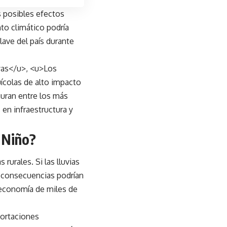
s posibles efectos
nto climático podría
lave del país durante
yas</u>, <u>Los
uícolas de alto impacto
guran entre los más
en infraestructura y
 Niño?
 rurales. Si las lluvias
s consecuencias podrían
 economía de miles de
portaciones