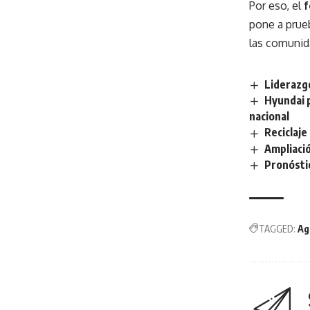
Por eso, el
f
pone a prueb
las comunida
Liderazgo
Hyundai 
nacional
Reciclaje
Ampliaci
Pronóstic
TAGGED:
Ag