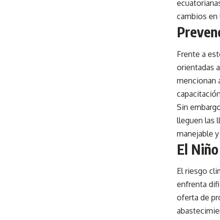
ecuatoriana
cambios en 
Prevenc
Frente a es
orientadas a
mencionan a
capacitació
Sin embargo
lleguen las 
manejable y
El Niño
El riesgo c
enfrenta dif
oferta de pr
abastecimie