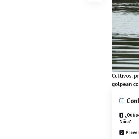
Cultivos, p
golpean con
Con
¿Qué s
Niño?
Preven