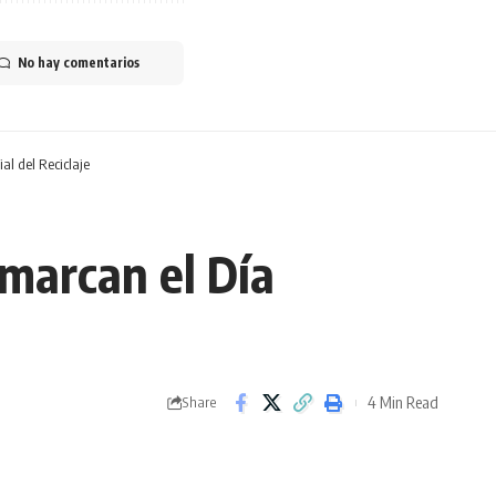
No hay comentarios
l del Reciclaje
marcan el Día
4 Min Read
Share