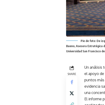
Pie de foto: De iz
Bueno, Asesora Estratégica d
Universidad San Francisco de
Un análisis 
el apoyo de
SHARE
puntos más 
evidencia sa
una concent
El informe p