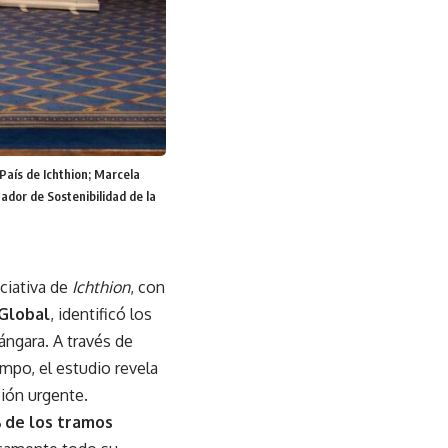
 País de Ichthion; Marcela
ador de Sostenibilidad de la
iciativa de
Ichthion
, con
Global
, identificó los
ángara. A través de
ampo, el estudio revela
ión urgente.
 de los tramos