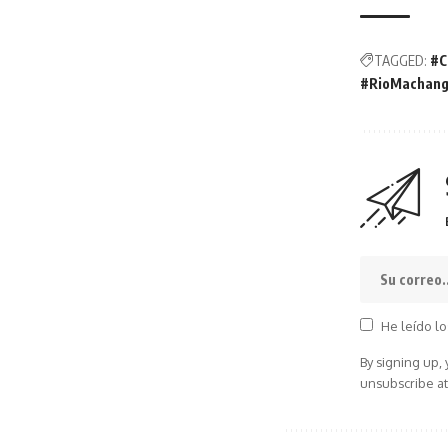
TAGGED:
#C
#RioMachang
He leído lo
By signing up,
unsubscribe at