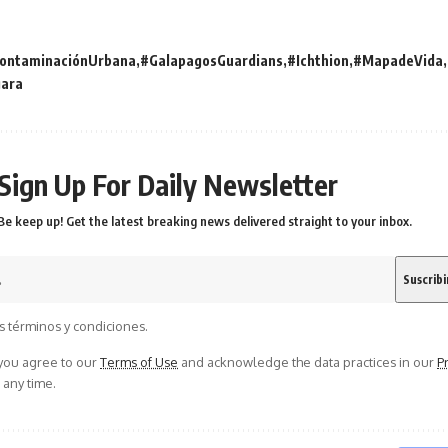
ontaminaciónUrbana
#GalapagosGuardians
#Ichthion
#MapadeVida
ara
Sign Up For Daily Newsletter
Be keep up! Get the latest breaking news delivered straight to your inbox.
s términos y condiciones.
 you agree to our
Terms of Use
and acknowledge the data practices in our
Pr
 any time.