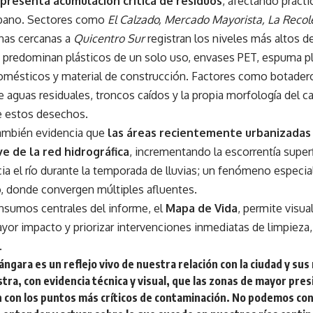
presenta acumulación crítica de residuos
, afectando práct
rbano. Sectores como
El Calzado, Mercado Mayorista, La Recole
nas cercanas a
Quicentro Sur
registran los niveles más altos d
 predominan plásticos de un solo uso, envases PET, espuma plá
mésticos y material de construcción. Factores como botadero
 aguas residuales, troncos caídos y la propia morfología del cau
e estos desechos.
también evidencia que
las áreas recientemente urbanizadas
e de la red hidrográfica
, incrementando la escorrentía superf
cia el río durante la temporada de lluvias; un fenómeno espec
o, donde convergen múltiples afluentes.
insumos centrales del informe, el
Mapa de Vida
, permite visua
or impacto y priorizar intervenciones inmediatas de limpieza,
.
ngara es un reflejo vivo de nuestra relación con la ciudad y sus
tra, con evidencia técnica y visual, que las zonas de mayor pre
n con los puntos más críticos de contaminación. No podemos co