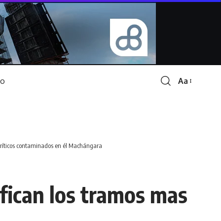
Aa
Font
Resizer
íticos contaminados en él Machángara
ican los tramos mas