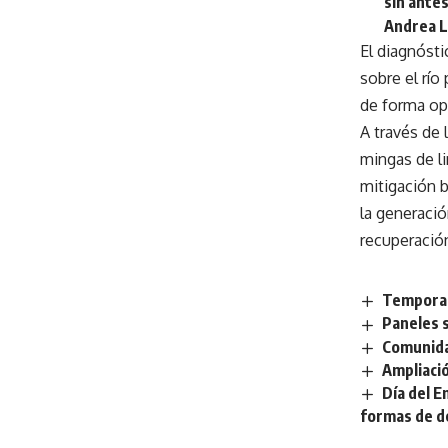
sin ante
Andrea L
El diagnósti
sobre el río
de forma op
A través de l
mingas de l
mitigación b
la generació
recuperació
Temporad
Paneles 
Comunida
Ampliaci
Día del 
formas de d