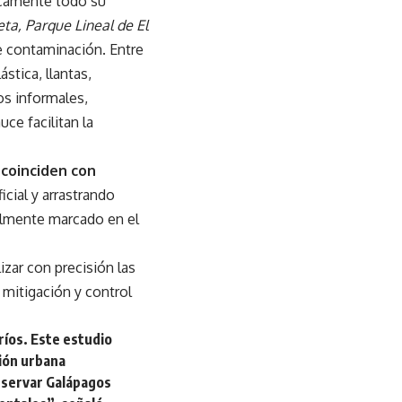
icamente todo su
ta, Parque Lineal de El
e contaminación. Entre
stica, llantas,
s informales,
ce facilitan la
 coinciden con
icial y arrastrando
ialmente marcado en el
lizar con precisión las
 mitigación y control
 ríos. Este estudio
sión urbana
nservar Galápagos