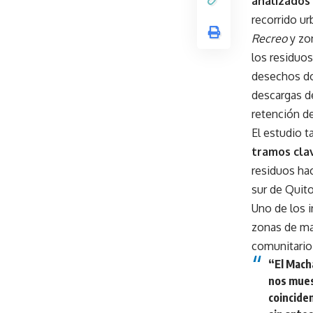
analizados 
recorrido u
Recreo
y zo
los residuos
desechos do
descargas de
retención d
El estudio 
tramos clav
residuos ha
sur de Quit
Uno de los 
zonas de may
comunitario
“El Machá
nos mues
coincide