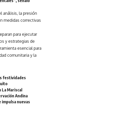
entales”, señaló
 análisis, la presión
an medidas correctivas
reparan para ejecutar
os y estrategias de
ramienta esencial para
idad comunitaria y la
s festividades
uito
 La Mariscal
ervación Andina
e impulsa nuevas