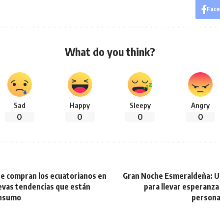
Fac
What do you think?
Sad
Happy
Sleepy
Angry
0
0
0
0
e compran los ecuatorianos en
Gran Noche Esmeraldeña: Un
uevas tendencias que están
para llevar esperanza
onsumo
persona