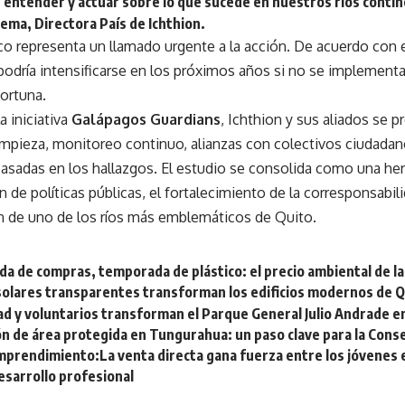
s entender y actuar sobre lo que sucede en nuestros ríos contin
ema, Directora País de Ichthion
.
co representa un llamado urgente a la acción. De acuerdo con el
 podría intensificarse en los próximos años si no se implement
ortuna.
a iniciativa
Galápagos Guardians
, Ichthion y sus aliados se p
impieza, monitoreo continuo, alianzas con colectivos ciudadan
asadas en los hallazgos. El estudio se consolida como una her
n de políticas públicas, el fortalecimiento de la corresponsabil
n de uno de los ríos más emblemáticos de Quito.
a de compras, temporada de plástico: el precio ambiental de la
solares transparentes transforman los edificios modernos de Q
d y voluntarios transforman el Parque General Julio Andrade en
ón de área protegida en Tungurahua: un paso clave para la Cons
Emprendimiento:La venta directa gana fuerza entre los jóvenes 
esarrollo profesional