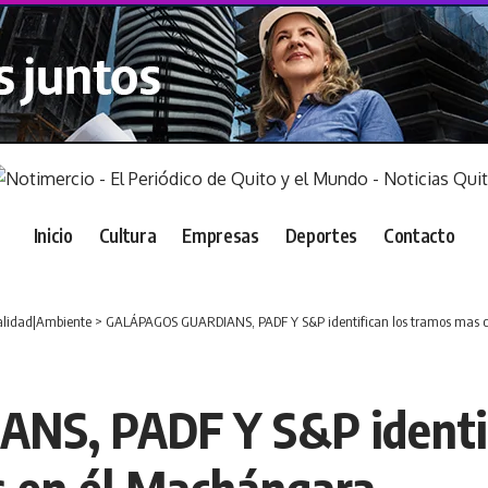
Inicio
Cultura
Empresas
Deportes
Contacto
alidad|Ambiente
>
GALÁPAGOS GUARDIANS, PADF Y S&P identifican los tramos mas cr
S, PADF Y S&P identif