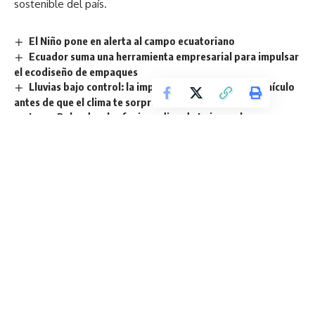
sostenible del país.
El Niño pone en alerta al campo ecuatoriano
Ecuador suma una herramienta empresarial para impulsar
el ecodiseño de empaques
Lluvias bajo control: la importancia de revisar tu vehículo
antes de que el clima te sorprenda
Loma Delgada, el refugio andino de Loja que buscan
proteger para salvar a la vizcacha ecuatoriana
La contaminación plástica amenaza a más de 96 especies
en Ecuador, revela nuevo estudio de WWF
Sign Up For Daily Newsletter
Be keep up! Get the latest breaking news delivered
straight to your inbox.