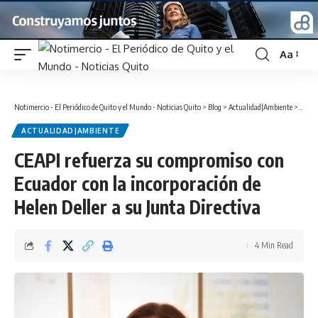
Aa
Font
Resizer
Notimercio - El Periódico de Quito y el Mundo - Noticias Quito
>
Blog
>
Actualidad|Ambiente
>
CEAPI 
ACTUALIDAD|AMBIENTE
CEAPI refuerza su compromiso con
Ecuador con la incorporación de
Helen Deller a su Junta Directiva
4 Min Read