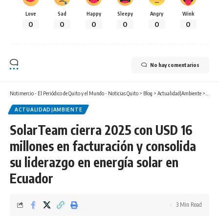
Love
Sad
Happy
Sleepy
Angry
Wink
0
0
0
0
0
0
No hay comentarios
Notimercio - El Periódico de Quito y el Mundo - Noticias Quito
>
Blog
>
Actualidad|Ambiente
>
SolarT
ACTUALIDAD|AMBIENTE
SolarTeam cierra 2025 con USD 16
millones en facturación y consolida
su liderazgo en energía solar en
Ecuador
3 Min Read