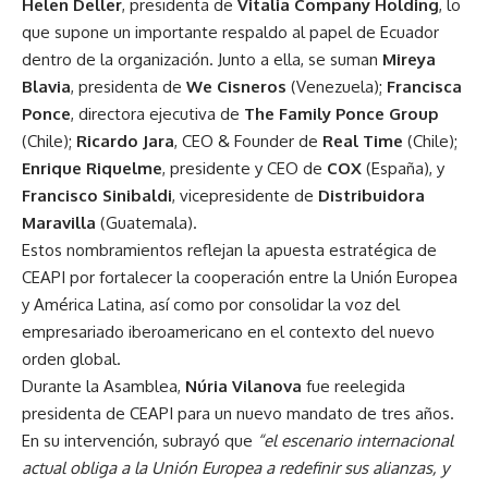
Helen Deller
, presidenta de
Vitalia Company Holding
, lo
que supone un importante respaldo al papel de Ecuador
dentro de la organización. Junto a ella, se suman
Mireya
Blavia
, presidenta de
We Cisneros
(Venezuela);
Francisca
Ponce
, directora ejecutiva de
The Family Ponce Group
(Chile);
Ricardo Jara
, CEO & Founder de
Real Time
(Chile);
Enrique Riquelme
, presidente y CEO de
COX
(España), y
Francisco Sinibaldi
, vicepresidente de
Distribuidora
Maravilla
(Guatemala).
Estos nombramientos reflejan la apuesta estratégica de
CEAPI por fortalecer la cooperación entre la Unión Europea
y América Latina, así como por consolidar la voz del
empresariado iberoamericano en el contexto del nuevo
orden global.
Durante la Asamblea,
Núria Vilanova
fue reelegida
presidenta de CEAPI para un nuevo mandato de tres años.
En su intervención, subrayó que
“el escenario internacional
actual obliga a la Unión Europea a redefinir sus alianzas, y