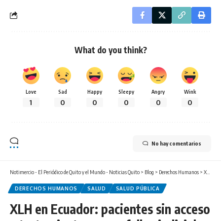
What do you think?
Love
Sad
Happy
Sleepy
Angry
Wink
1
0
0
0
0
0
No hay comentarios
Notimercio - El Periódico de Quito y el Mundo - Noticias Quito
>
Blog
>
Derechos Humanos
>
XLH en Ecuador: pacientes sin acceso a tratamiento pese a fallos judiciales favorables
DERECHOS HUMANOS
SALUD
SALUD PÚBLICA
XLH en Ecuador: pacientes sin acceso