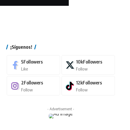
¡Síguenos!
5
Followers
10k
Followers
Like
Follow
2
Followers
12k
Followers
Follow
Follow
- Advertisement -