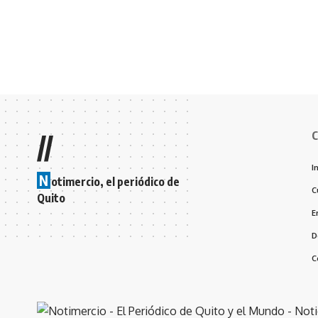
C
//
I
N
otimercio, el periódico de
C
Quito
E
D
C