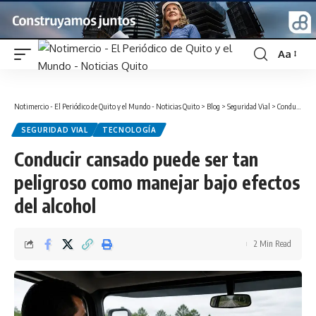
Aa
Font
Resizer
Notimercio - El Periódico de Quito y el Mundo - Noticias Quito
>
Blog
>
Seguridad Vial
>
Conducir cansado puede ser tan peligroso como manejar bajo efectos del alcohol
SEGURIDAD VIAL
TECNOLOGÍA
Conducir cansado puede ser tan
peligroso como manejar bajo efectos
del alcohol
2 Min Read