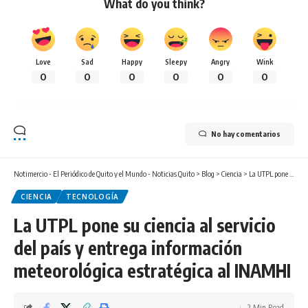
What do you think?
Love
Sad
Happy
Sleepy
Angry
Wink
0
0
0
0
0
0
No hay comentarios
Notimercio - El Periódico de Quito y el Mundo - Noticias Quito
>
Blog
>
Ciencia
>
La UTPL pone su ciencia al servicio del país y entrega información meteorológica estratégica al INAMHI
CIENCIA
TECNOLOGÍA
La UTPL pone su ciencia al servicio
del país y entrega información
meteorológica estratégica al INAMHI
2 Min Read