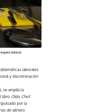
espeto laboral.
roblemáticas laborales
aboral y discriminación
, se amplía la
l libro
Oído, Chef:
impulsado por la
chas de género