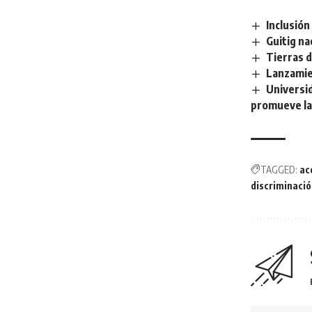
Inclusión
Guitig na
Tierras d
Lanzamien
Universid
promueve la
TAGGED:
ac
discriminaci