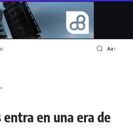
Aa
Font
Resizer
io
s entra en una era de