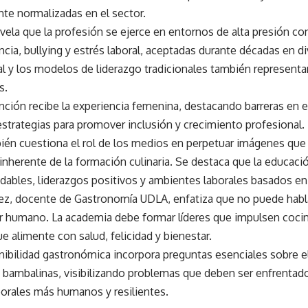
te normalizadas en el sector.
revela que la profesión se ejerce en entornos de alta presión c
ncia, bullying y estrés laboral, aceptadas durante décadas en d
al y los modelos de liderazgo tradicionales también representa
s.
nción recibe la experiencia femenina, destacando barreras en e
estrategias para promover inclusión y crecimiento profesional.
bién cuestiona el rol de los medios en perpetuar imágenes que
nherente de la formación culinaria. Se destaca que la educació
dables, liderazgos positivos y ambientes laborales basados en
rez, docente de Gastronomía UDLA, enfatiza que no puede habla
ar humano. La academia debe formar líderes que impulsen cocin
e alimente con salud, felicidad y bienestar.
enibilidad gastronómica incorpora preguntas esenciales sobre 
s bambalinas, visibilizando problemas que deben ser enfrentado
borales más humanos y resilientes.