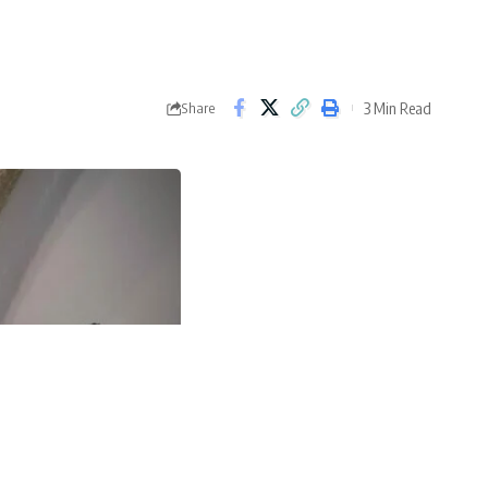
3 Min Read
Share