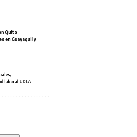
 en Quito
es en Guayaquil y
nales
ud laboral
UDLA