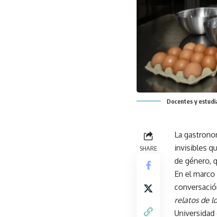
Docentes y estudi
La gastronom
invisibles q
SHARE
de género, q
En el marco 
conversación
relatos de l
Universidad