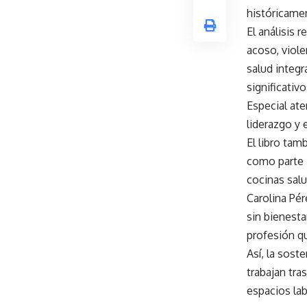
históricamen
El análisis 
acoso, viole
salud integr
significativo
Especial ate
liderazgo y 
El libro tam
como parte i
cocinas salu
Carolina Pé
sin bienest
profesión qu
Así, la sost
trabajan tra
espacios la