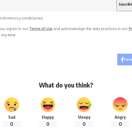
s términos y condiciones.
 you agree to our
Terms of Use
and acknowledge the data practices in our
Pr
 any time.
Fac
What do you think?
Sad
Happy
Sleepy
Angry
0
0
0
0