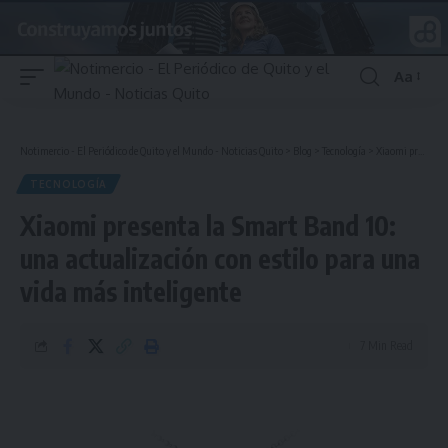
Aa
Font
Resizer
Notimercio - El Periódico de Quito y el Mundo - Noticias Quito
>
Blog
>
Tecnología
>
Xiaomi presenta la Smart Band 10: una actualización con estilo para una vida más inteligente
TECNOLOGÍA
Xiaomi presenta la Smart Band 10:
una actualización con estilo para una
vida más inteligente
7 Min Read