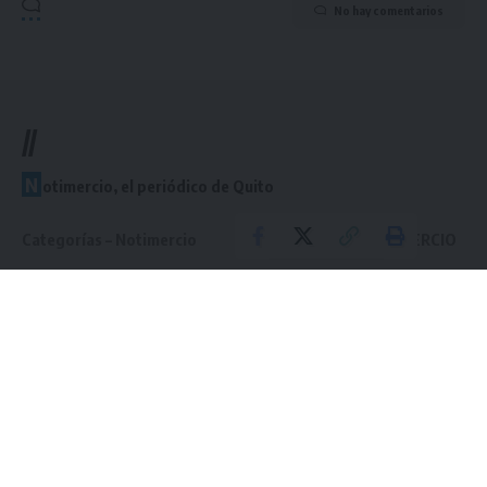
No hay comentarios
//
N
otimercio, el periódico de Quito
Categorías – Notimercio
Links útiles – NOTIMERCIO
Inicio
Inicio
Cultura
Cultura
Empresas
Empresas
Deportes
Deportes
Contacto
Contacto
Suscríbete a nuestro newsletter