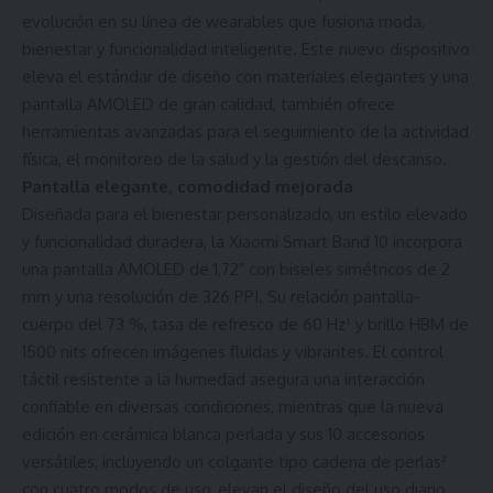
evolución en su línea de wearables que fusiona moda,
bienestar y funcionalidad inteligente. Este nuevo dispositivo
eleva el estándar de diseño con materiales elegantes y una
pantalla AMOLED de gran calidad, también ofrece
herramientas avanzadas para el seguimiento de la actividad
física, el monitoreo de la salud y la gestión del descanso.
Pantalla elegante, comodidad mejorada
Diseñada para el bienestar personalizado, un estilo elevado
y funcionalidad duradera, la Xiaomi Smart Band 10 incorpora
una pantalla AMOLED de 1,72″ con biseles simétricos de 2
mm y una resolución de 326 PPI. Su relación pantalla-
cuerpo del 73 %, tasa de refresco de 60 Hz¹ y brillo HBM de
1500 nits ofrecen imágenes fluidas y vibrantes. El control
táctil resistente a la humedad asegura una interacción
confiable en diversas condiciones, mientras que la nueva
edición en cerámica blanca perlada y sus 10 accesorios
versátiles, incluyendo un colgante tipo cadena de perlas²
con cuatro modos de uso, elevan el diseño del uso diario.