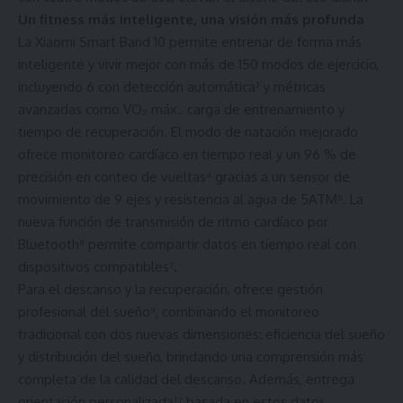
Un fitness más inteligente, una visión más profunda
La Xiaomi Smart Band 10 permite entrenar de forma más
inteligente y vivir mejor con más de 150 modos de ejercicio,
incluyendo 6 con detección automática³ y métricas
avanzadas como VO₂ máx., carga de entrenamiento y
tiempo de recuperación. El modo de natación mejorado
ofrece monitoreo cardíaco en tiempo real y un 96 % de
precisión en conteo de vueltas⁴ gracias a un sensor de
movimiento de 9 ejes y resistencia al agua de 5ATM⁵. La
nueva función de transmisión de ritmo cardíaco por
Bluetooth⁶ permite compartir datos en tiempo real con
dispositivos compatibles⁷.
Para el descanso y la recuperación, ofrece gestión
profesional del sueño⁸, combinando el monitoreo
tradicional con dos nuevas dimensiones: eficiencia del sueño
y distribución del sueño, brindando una comprensión más
completa de la calidad del descanso. Además, entrega
orientación personalizada¹⁷ basada en estos datos,