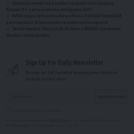
Xiaomi presentó en Ecuador su nueva serie insignia
Xiaomi 15T y el ecosistema inteligente AiOT
NASA migra infraestructura crítica a Red Hat OpenShift
para impulsar la innovación en exploración espacial
Vertiv impulsa fábricas de IA junto a NVIDIA con nuevos
diseños convergentes
Sign Up For Daily Newsletter
Be keep up! Get the latest breaking news delivered
straight to your inbox.
He leído los términos y condiciones.
By signing up, you agree to our
Terms of Use
and acknowledge the data practices in
our
Privacy Policy
. You may unsubscribe at any time.