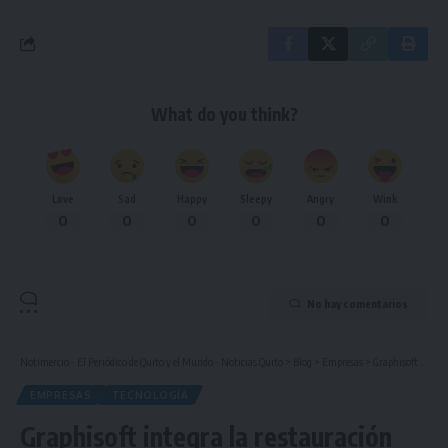
What do you think?
Love
Sad
Happy
Sleepy
Angry
Wink
0
0
0
0
0
0
No hay comentarios
Notimercio - El Periódico de Quito y el Mundo - Noticias Quito
>
Blog
>
Empresas
>
Graphisoft integra la restauración patrimonial con innovación tecnológica
EMPRESAS
TECNOLOGÍA
Graphisoft integra la restauración