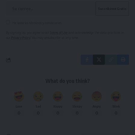
He leído los términos y condiciones.
By signing up, you agree to our
Terms of Use
and acknowledge the data practices in
our
Privacy Policy
. You may unsubscribe at any time.
What do you think?
Love
Sad
Happy
Sleepy
Angry
Wink
0
0
0
0
0
0