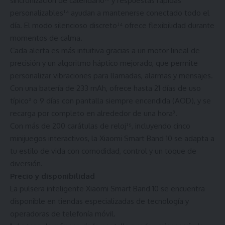
sincronización de calendario¹³ y respuestas rápidas
personalizables¹⁴ ayudan a mantenerse conectado todo el
día. El modo silencioso discreto¹⁴ ofrece flexibilidad durante
momentos de calma.
Cada alerta es más intuitiva gracias a un motor lineal de
precisión y un algoritmo háptico mejorado, que permite
personalizar vibraciones para llamadas, alarmas y mensajes.
Con una batería de 233 mAh, ofrece hasta 21 días de uso
típico³ o 9 días con pantalla siempre encendida (AOD), y se
recarga por completo en alrededor de una hora³.
Con más de 200 carátulas de reloj¹⁵, incluyendo cinco
minijuegos interactivos, la Xiaomi Smart Band 10 se adapta a
tu estilo de vida con comodidad, control y un toque de
diversión.
Precio y disponibilidad
La pulsera inteligente Xiaomi Smart Band 10 se encuentra
disponible en tiendas especializadas de tecnología y
operadoras de telefonía móvil.