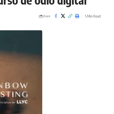
rso de odio digital
5 Min Read
Share