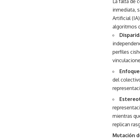
La falta de 
inmediata, 
Artificial (
algoritmos c
Disparid
independenci
perfiles cis
vinculacion
Enfoque
del colectiv
representaci
Estereot
representac
mientras que
replican ra
Mutación de