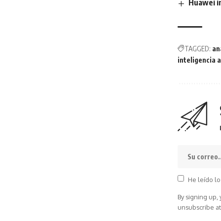
Huawei im
TAGGED:
an
inteligencia a
He leído lo
By signing up,
unsubscribe at