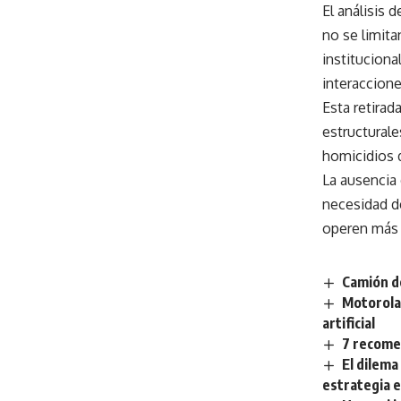
El análisis 
no se limit
instituciona
interaccione
Esta retirad
estructurale
homicidios 
La ausencia 
necesidad d
operen más 
Camión de
Motorola
artificial
7 recome
El dilema
estrategia 