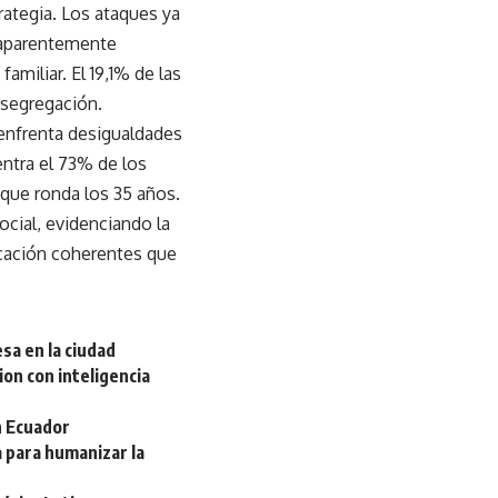
trategia. Los ataques ya
s aparentemente
familiar. El 19,1% de las
a segregación.
 enfrenta desigualdades
entra el 73% de los
que ronda los 35 años.
ocial, evidenciando la
icación coherentes que
sa en la ciudad
on con inteligencia
n Ecuador
a para humanizar la