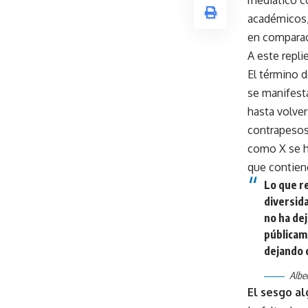
académicos,
en comparac
A este repli
El término 
se manifest
hasta volver
contrapesos
como X se h
que contien
Lo que re
diversida
no ha dej
públicam
dejando 
Alber
El sesgo al