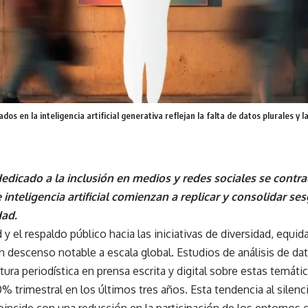
os en la inteligencia artificial generativa reflejan la falta de datos plurales y 
dedicado a la inclusión en medios y redes sociales se contra
 inteligencia artificial comienzan a replicar y consolidar se
dad.
ad y el respaldo público hacia las iniciativas de diversidad, equi
n descenso notable a escala global. Estudios de análisis de da
tura periodística en prensa escrita y digital sobre estas temáti
0% trimestral en los últimos tres años. Esta tendencia al silenci
incide con una reducción en la participación de los entornos 