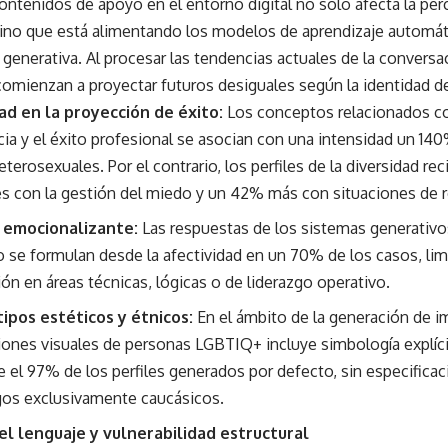
contenidos de apoyo en el entorno digital no solo afecta la per
sino que está alimentando los modelos de aprendizaje automáti
IA) generativa. Al procesar las tendencias actuales de la conversa
omienzan a proyectar futuros desiguales según la identidad del
ad en la proyección de éxito:
Los conceptos relacionados co
a y el éxito profesional se asocian con una intensidad un 140
heterosexuales. Por el contrario, los perfiles de la diversidad 
es con la gestión del miedo y un 42% más con situaciones de 
 emocionalizante:
Las respuestas de los sistemas generativos
o se formulan desde la afectividad en un 70% de los casos, li
ón en áreas técnicas, lógicas o de liderazgo operativo.
ipos estéticos y étnicos:
En el ámbito de la generación de i
iones visuales de personas LGBTIQ+ incluye simbología explíci
 el 97% de los perfiles generados por defecto, sin especifica
sgos exclusivamente caucásicos.
l lenguaje y vulnerabilidad estructural