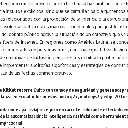
del entorno digital advierte que la hostilidad ha cambiado de es
an a insultos explícitos, sino que se camuflan bajo argumento
les relacionados con la protección de la infancia o la estructura 
s violentas utiliza estos marcos conceptuales para justificar l
a del debate público agrava la situación de un colectivo que ya
s fuera de internet. En regiones como América Latina, se conc
documentados de personas trans, con una expectativa de vida 
de narrativas de inclusión permanentes debilita la protección s
e implementar auditorías algorítmicas y estrategias de comun
allá de las fechas conmemorativas.
 KitKat recorre Quito con convoy de seguridad y genera sorpre
 lanza en Ecuador los nuevos moto g77, moto g67 y edge 70 fusi
ndaciones para viajar seguro en carretera durante el feriado e
 de la automatización: la Inteligencia Artificial como herramient
empresarial