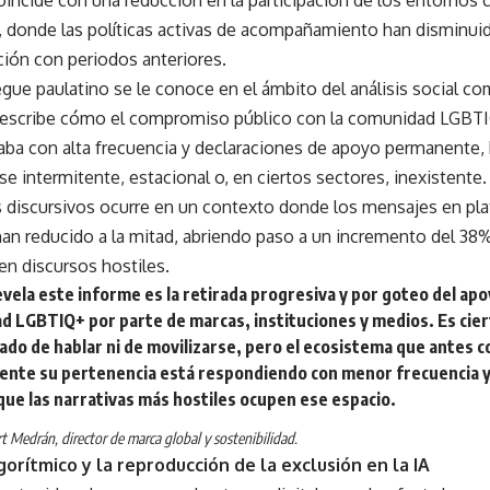
 donde las políticas activas de acompañamiento han disminuid
ión con periodos anteriores.
egue paulatino se le conoce en el ámbito del análisis social c
describe cómo el compromiso público con la comunidad LGBTI
aba con alta frecuencia y declaraciones de apoyo permanente,
se intermitente, estacional o, en ciertos sectores, inexistente
 discursivos ocurre en un contexto donde los mensajes en pla
an reducido a la mitad, abriendo paso a un incremento del 38%
en discursos hostiles.
vela este informe es la retirada progresiva y por goteo del apoy
d LGBTIQ+ por parte de marcas, instituciones y medios. Es ciert
ado de hablar ni de movilizarse, pero el ecosistema que antes c
ente su pertenencia está respondiendo con menor frecuencia y
que las narrativas más hostiles ocupen ese espacio.
t Medrán, director de marca global y sostenibilidad.
gorítmico y la reproducción de la exclusión en la IA