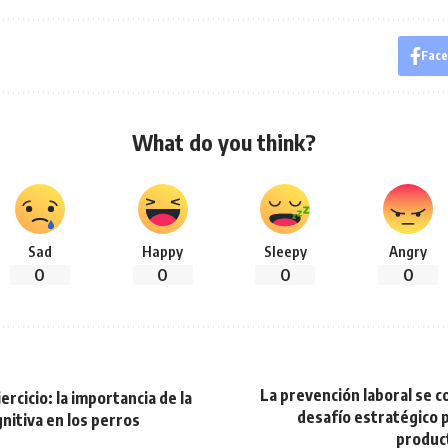
Fac
What do you think?
Sad
Happy
Sleepy
Angry
0
0
0
0
La prevención laboral se 
ercicio: la importancia de la
desafío estratégico 
nitiva en los perros
produc