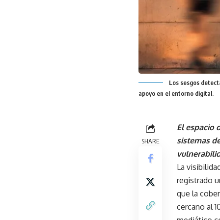
Los sesgos detectad
apoyo en el entorno digital.
El espacio 
sistemas de
SHARE
vulnerabili
La visibilid
registrado u
que la cober
cercano al 1
mediático co