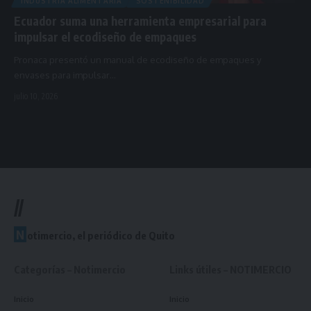
INDUSTRIA ALIMENTARIA
SOSTENIBILIDAD
Ecuador suma una herramienta empresarial para
impulsar el ecodiseño de empaques
Pronaca presentó un manual de ecodiseño de empaques y
envases para impulsar…
julio 10, 2026
//
N
otimercio, el periódico de Quito
Categorías – Notimercio
Links útiles – NOTIMERCIO
Inicio
Inicio