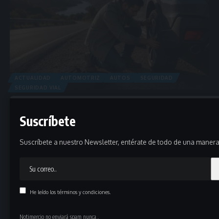
ACTUALIDAD
AUTOMOTRIZ
AUTOS
SEGURIDAD
SEGURIDAD VIAL
Cinco revisiones del vehículo que pueden evitar
accidentes en carretera durante vacaciones
Suscríbete
Antes de salir de viaje, revisar neumáticos, frenos, luces, fluidos y
distribución…
Suscríbete a nuestro Newsletter, entérate de todo de una manera 
julio 9, 2026
He leído los términos y condiciones.
Notimercio no enviará spam nunca..