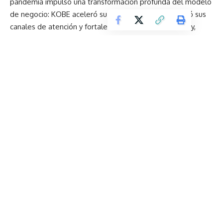
pandemia impulsó una transformación profunda del modelo
de negocio: KOBE aceleró su estrategia digital, amplió sus
canales de atención y fortaleció su sistema de delivery,
posicionándose como uno de los principales referentes del
sushi a domicilio en Ecuador.
Desde 2022, la marca ha fortalecido su expansión a nivel
nacional. En Guayaquil, pasó de contar con un solo local a
ocho establecimientos en apenas tres años. Actualmente,
KOBE tiene presencia en Quito, Guayaquil, Cuenca y Manta,
con 24 locales a nivel nacional y más de 500 colaboradores
directos.