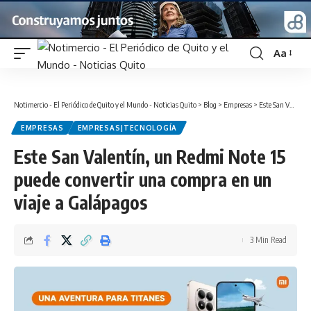
Aa
Font
Resizer
Notimercio - El Periódico de Quito y el Mundo - Noticias Quito
>
Blog
>
Empresas
>
Este San Valentín, un Redmi Note 15 puede convertir una compra en un viaje a Galápagos
EMPRESAS
EMPRESAS|TECNOLOGÍA
Este San Valentín, un Redmi Note 15
puede convertir una compra en un
viaje a Galápagos
3 Min Read