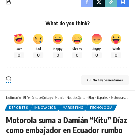
What do you think?
Love
Sad
Happy
Sleepy
Angry
Wink
0
0
0
0
0
0
No hay comentarios
Notimercio - El Periódico de Quito y el Mundo - Noticias Quito
>
Blog
>
Deportes
>
Motorola suma a Damián “Kitu” Díaz como embajador en Ecuador rumbo al Mundial 2026
DEPORTES
INNOVACIÓN
MARKETING
TECNOLOGÍA
Motorola suma a Damián “Kitu” Díaz
como embajador en Ecuador rumbo