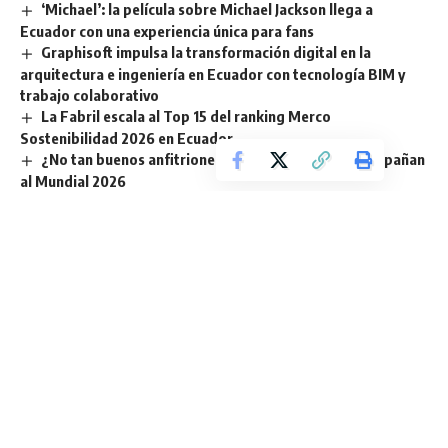
‘Michael’: la película sobre Michael Jackson llega a
Ecuador con una experiencia única para fans
Graphisoft impulsa la transformación digital en la
arquitectura e ingeniería en Ecuador con tecnología BIM y
trabajo colaborativo
La Fabril escala al Top 15 del ranking Merco
Sostenibilidad 2026 en Ecuador
¿No tan buenos anfitriones? Las sombras que acompañan
al Mundial 2026
Grupo Consenso es reconocido por la Asamblea Nacional
por su aporte al desarrollo del país
TAGGED:
2026
Celulares
Damian
Ecuador
Embajador
Kitu
Marca
Motorola
Mundial
Sign Up For Daily Newsletter