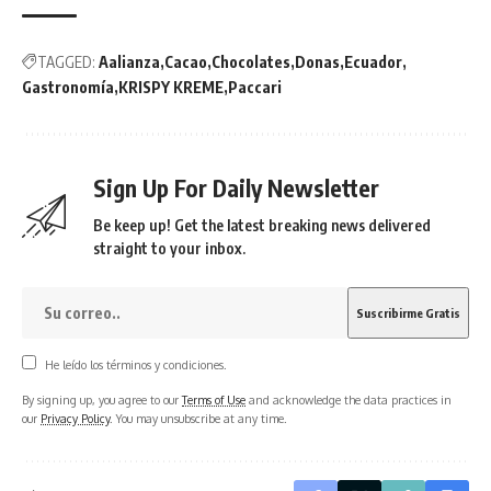
TAGGED:
Aalianza
Cacao
Chocolates
Donas
Ecuador
Gastronomía
KRISPY KREME
Paccari
Sign Up For Daily Newsletter
Be keep up! Get the latest breaking news delivered
straight to your inbox.
He leído los términos y condiciones.
By signing up, you agree to our
Terms of Use
and acknowledge the data practices in
our
Privacy Policy
. You may unsubscribe at any time.