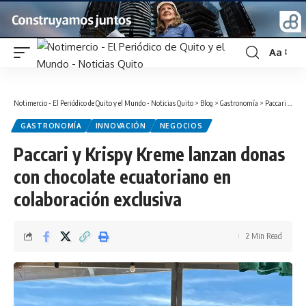
Aa
Font
Resizer
Notimercio - El Periódico de Quito y el Mundo - Noticias Quito
>
Blog
>
Gastronomía
>
Paccari y Krispy Kreme lanzan donas con chocolate ecuatoriano en colaboración exclusiva
GASTRONOMÍA
INNOVACIÓN
NEGOCIOS
Paccari y Krispy Kreme lanzan donas
con chocolate ecuatoriano en
colaboración exclusiva
2 Min Read