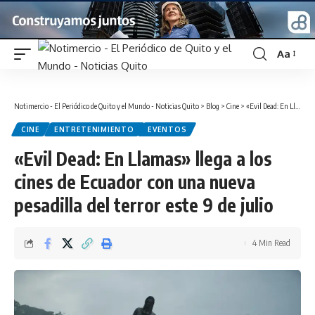
Aa
Font
Resizer
Notimercio - El Periódico de Quito y el Mundo - Noticias Quito
>
Blog
>
Cine
>
«Evil Dead: En Llamas» llega a los cines de Ecuador con una nueva pesadilla del terror este 9 de julio
CINE
ENTRETENIMIENTO
EVENTOS
«Evil Dead: En Llamas» llega a los
cines de Ecuador con una nueva
pesadilla del terror este 9 de julio
4 Min Read