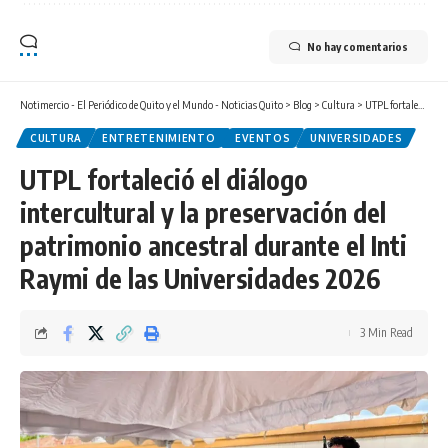
No hay comentarios
Notimercio - El Periódico de Quito y el Mundo - Noticias Quito
>
Blog
>
Cultura
>
UTPL fortaleció el diálogo intercultural y la preservación del patrimonio ancestral durante el Inti Raymi de las Universidades 2026
CULTURA
ENTRETENIMIENTO
EVENTOS
UNIVERSIDADES
UTPL fortaleció el diálogo
intercultural y la preservación del
patrimonio ancestral durante el Inti
Raymi de las Universidades 2026
3 Min Read