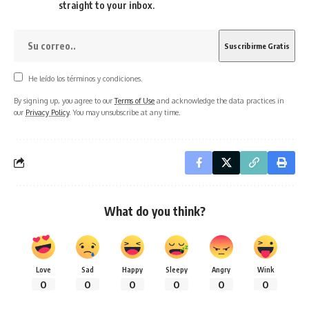
straight to your inbox.
He leído los términos y condiciones.
By signing up, you agree to our
Terms of Use
and acknowledge the data practices in
our
Privacy Policy
. You may unsubscribe at any time.
What do you think?
Love
Sad
Happy
Sleepy
Angry
Wink
0
0
0
0
0
0