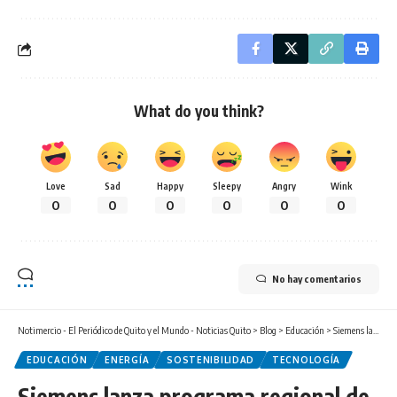
What do you think?
Love
Sad
Happy
Sleepy
Angry
Wink
0
0
0
0
0
0
No hay comentarios
Notimercio - El Periódico de Quito y el Mundo - Noticias Quito
>
Blog
>
Educación
>
Siemens lanza programa regional de eficiencia energética para estudiantes en Ecuador y Sudamérica
EDUCACIÓN
ENERGÍA
SOSTENIBILIDAD
TECNOLOGÍA
Siemens lanza programa regional de