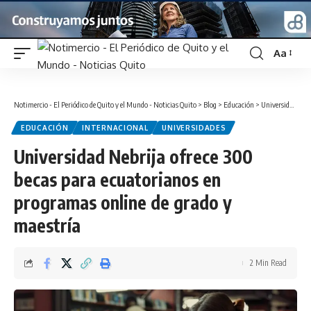
Aa
Font
Resizer
Notimercio - El Periódico de Quito y el Mundo - Noticias Quito
>
Blog
>
Educación
>
Universidad Nebrija ofrece 300 becas para ecuatorianos en programas online de grado y maestría
EDUCACIÓN
INTERNACIONAL
UNIVERSIDADES
Universidad Nebrija ofrece 300
becas para ecuatorianos en
programas online de grado y
maestría
2 Min Read