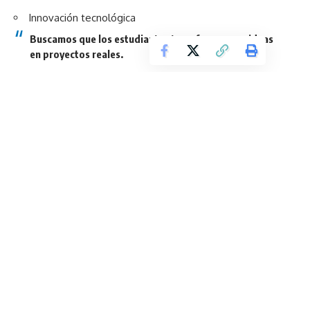
Innovación tecnológica
Buscamos que los estudiantes transformen sus ideas
en proyectos reales.
Eduardo Gorchs.
Premios y reconocimiento a la innovación
Los equipos finalistas recibirán:
Equipamiento tecnológico para universidades
Computadoras
Tablets
Además, esta edición contará con jurados externos en cada
país, aportando una visión local y especializada.
Compromiso con la educación y la sostenibilidad
El programa cuenta con el apoyo de Fundación Siemens
Argentina y forma parte del compromiso de Siemens con:
La educación
La innovación