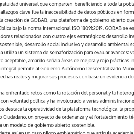
gratuidad universal que comparten, beneficiando a toda la pobl
allazgos clave fue la inaccesibilidad de datos públicos en for
la creación de GOBAB, una plataforma de gobierno abierto que
ública bajo la norma internacional ISO 18091:2019. GOBAB se est
dores relacionados con cuatro ejes estratégicos: desarrollo ins
stenible, desarrollo social inclusivo y desarrollo ambiental s
a utiliza un sistema de semaforización para evaluar avances: v
 aceptable, amarillo señala áreas de mejora y rojo prácticas i
 integral permite al Gobierno Autónomo Descentralizado Muni
brechas reales y mejorar sus procesos con base en evidencia d
 ha enfrentado retos como la rotación del personal y la heter
con voluntad política y ha involucrado a varias administracion
os destaca la operatividad de la plataforma tecnológica, la pro
 Ciudadano, un proyecto de ordenanza y el fortalecimiento téc
ia un modelo de gobierno abierto sostenible.
ierte así en un caso piloto emblemático que articula academia,