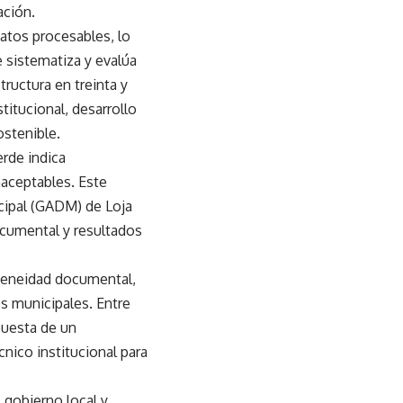
ación.
matos procesables, lo
 sistematiza y evalúa
ructura en treinta y
titucional, desarrollo
ostenible.
erde indica
naceptables. Este
cipal (GADM) de Loja
ocumental y resultados
ogeneidad documental,
es municipales. Entre
puesta de un
nico institucional para
 gobierno local y