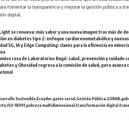
ara fomentar la transparencia y mejorar la gestión pública a tra
ón digital.
Light se renueva: más sabor y una nueva imagen tras más de do
ción en diabetes tipo 2: enfoque cardiorenometabólico y nuevas
dad 5G, IA y Edge Computing: claves para la eficiencia en minerí
ina
miso rosa de Laboratorios Bagó: salud, prevención y cuidado c
abetes y Obesidad regresa a la comisión de salud, pero avanza c
cional
sarrollo Sostenible
Ecuador
gasto social
Gestión Pública
GOBAB
gob
erto
ISO 18091
pobreza multidimensional
transformación digital
tran