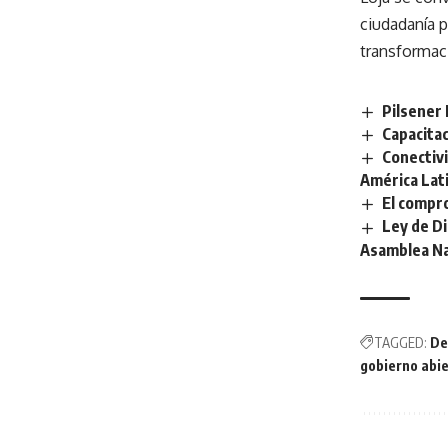
ciudadanía p
transformaci
Pilsener 
Capacita
Conectivi
América Lat
El compro
Ley de Di
Asamblea Na
TAGGED:
De
gobierno abi