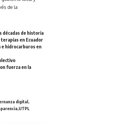
vés de la
s décadas de historia
 terapias en Ecuador
a e hidrocarburos en
olectivo
on fuerza en la
ernanza digital
sparencia
UTPL