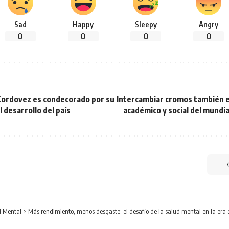
Sad
Happy
Sleepy
Angry
0
0
0
0
 Cordovez es condecorado por su
Intercambiar cromos también e
l desarrollo del país
académico y social del mundi
d Mental
>
Más rendimiento, menos desgaste: el desafío de la salud mental en la era de 