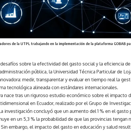
gadores de la UTPL trabajando en la implementación de la plataforma GOBAB para
 desafíos sobre la efectividad del gasto social y la eficiencia d
a administración pública, la Universidad Técnica Particular de L
novadora: medir, transparentar y evaluar en tiempo real la ges
rma tecnológica alineada con estándares internacionales.
iva nace tras un riguroso estudio económico sobre el impacto de
tidimensional en Ecuador, realizado por el Grupo de Investiga
La investigación concluyó que un aumento del 1 % en el gasto p
nuye en un 5,3 % la probabilidad de que las provincias tengan 
 Sin embargo, el impacto del gasto en educación y salud resulta