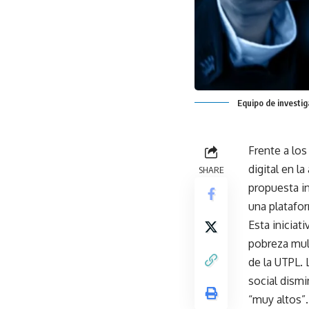
Equipo de investi
Frente a los
digital en l
SHARE
propuesta in
una platafo
Esta iniciat
pobreza mul
de la UTPL. 
social dismi
“muy altos”.