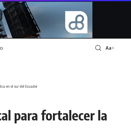
Aa
Font
Resizer
ica en el sur del Ecuador
l para fortalecer la