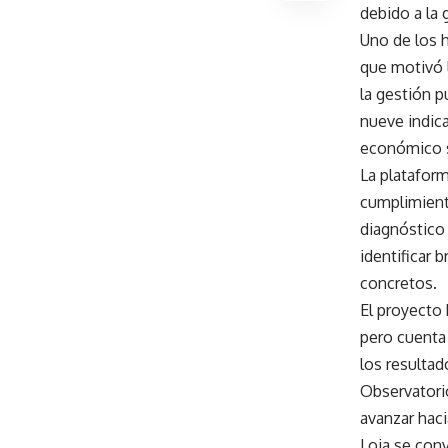
debido a la 
Uno de los h
que motivó 
la gestión p
nueve indica
económico so
La plataform
cumplimiento
diagnóstico
identificar 
concretos.
El proyecto
pero cuenta 
los resultad
Observatorio
avanzar hac
Loja se conv