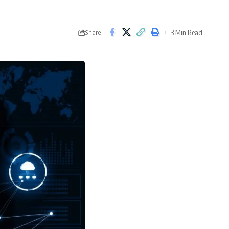
3 Min Read
Share