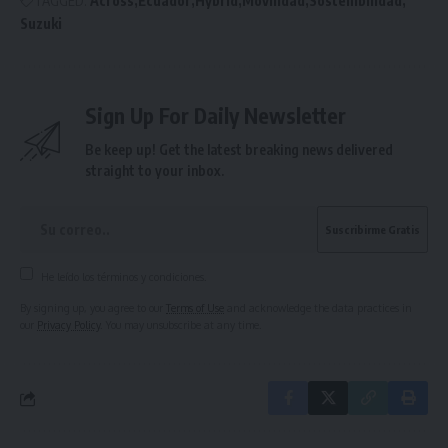
TAGGED:
Across
Ecuador
Hybrid
Movilidad
Sostenibilidad
Suzuki
Sign Up For Daily Newsletter
Be keep up! Get the latest breaking news delivered
straight to your inbox.
He leído los términos y condiciones.
By signing up, you agree to our
Terms of Use
and acknowledge the data practices in
our
Privacy Policy
. You may unsubscribe at any time.