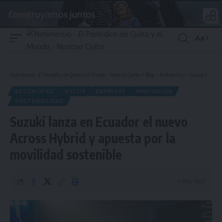
Aa
Font
Resizer
Notimercio - El Periódico de Quito y el Mundo - Noticias Quito
>
Blog
>
Automotriz
>
Suzuki lanza en Ecuador el nuevo Across Hybrid y apuesta por la movilidad sostenible
AUTOMOTRIZ
AUTOS
EMPRESAS
INNOVACIÓN
SOSTENIBILIDAD
Suzuki lanza en Ecuador el nuevo
Across Hybrid y apuesta por la
movilidad sostenible
4 Min Read