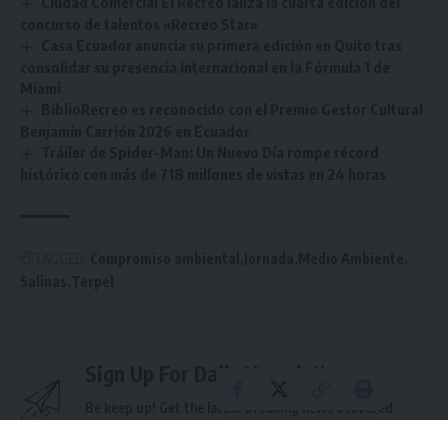
Ciudad Comercial El Recreo lanza la cuarta edición del
concurso de talentos «Recreo Star»
Casa Ecuador anuncia su primera edición en Quito tras
consolidar su presencia internacional en la Fórmula 1 de
Miami
BiblioRecreo es reconocido con el Premio Gestor Cultural
Benjamín Carrión 2026 en Ecuador
Tráiler de Spider-Man: Un Nuevo Día rompe récord
histórico con más de 718 millones de vistas en 24 horas
TAGGED:
Compromiso ambiental
Jornada
Medio Ambiente
Salinas
Terpel
Sign Up For Daily Newsletter
Be keep up! Get the latest breaking news delivered
straight to your inbox.