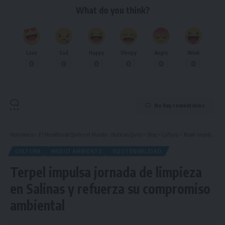
What do you think?
Love
Sad
Happy
Sleepy
Angry
Wink
0
0
0
0
0
0
No hay comentarios
Notimercio - El Periódico de Quito y el Mundo - Noticias Quito
>
Blog
>
Cultura
>
Terpel impulsa jornada de limpieza en Salinas y refuerza su compromiso ambiental
CULTURA
MEDIO AMBIENTE
SOSTENIBILIDAD
Terpel impulsa jornada de limpieza
en Salinas y refuerza su compromiso
ambiental