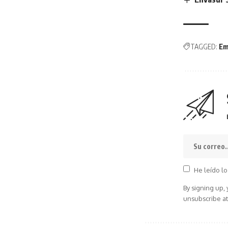
TAGGED:
Em
He leído lo
By signing up,
unsubscribe at