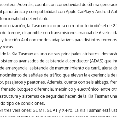
placentera. Además, cuenta con conectividad de última generac
ctil panorámica y compatibilidad con Apple CarPlay y Android 
 funcionalidad del vehículo.
motorización, la Tasman incorpora un motor turbodiésel de 2.2
 de torque, disponible con transmisiones manual de 6 velocid
 y tracción 4×4 con modos adaptativos para distintos terrenos
y rocas.
d de la Kia Tasman es uno de sus principales atributos, desta
 sistemas avanzados de asistencia al conductor (ADAS) que in
e emergencia, asistencia de mantenimiento de carril, alerta d
nocimiento de señales de tráfico que elevan la experiencia de
r, pasajeros y peatones. Además, cuenta con seis airbags, fre
 frenado, bloqueo diferencial mecánico y electrónico, entre ot
estructura y sistemas de seguridad hacen de la Kia Tasman una
odo tipo de condiciones.
n tres versiones: GL MT, GL AT y X-Pro. La Kia Tasman está list