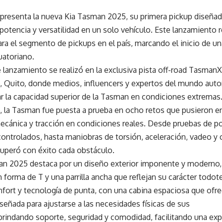
 presenta la nueva Kia Tasman 2025, su primera pickup diseña
potencia y versatilidad en un solo vehículo. Este lanzamiento 
ara el segmento de pickups en el país, marcando el inicio de un
atoriano.
e lanzamiento se realizó en la exclusiva pista off-road Tasma
 Quito, donde medios, influencers y expertos del mundo auto
r la capacidad superior de la Tasman en condiciones extremas.
, la Tasman fue puesta a prueba en ocho retos que pusieron e
ecánica y tracción en condiciones reales. Desde pruebas de p
ontrolados, hasta maniobras de torsión, aceleración, vadeo y 
uperó con éxito cada obstáculo.
an 2025 destaca por un diseño exterior imponente y moderno, 
 forma de T y una parrilla ancha que reflejan su carácter todote
fort y tecnología de punta, con una cabina espaciosa que ofr
señada para ajustarse a las necesidades físicas de sus
brindando soporte, seguridad y comodidad, facilitando una ex