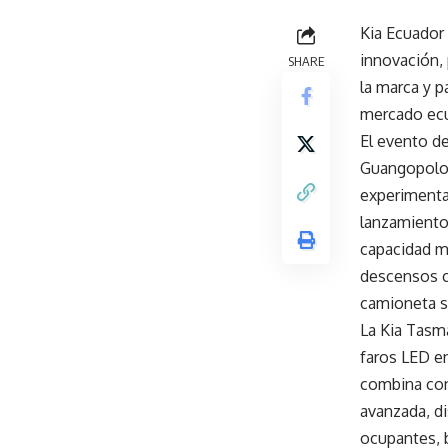
Kia Ecuador
innovación, 
SHARE
la marca y p
mercado ecu
El evento d
Guangopolo,
experimenta
lanzamiento
capacidad m
descensos c
camioneta s
La Kia Tasm
faros LED en
combina con
avanzada, di
ocupantes, 