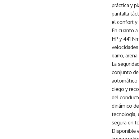
práctica y 
pantalla tá
el confort y
En cuanto a 
HP y 441 Nm
velocidades,
barro, arena 
La segurida
conjunto de
automático d
ciego y reco
del conducto
dinámico de
tecnología, 
segura en t
Disponible e