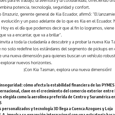
des para el trabajo, la aventura y la cotidianidad, ofreciendo u
mbina potencia, tecnología, seguridad y confort.
 Errazuriz, gerente general de Kia Ecuador, afirmó: “El lanzami
a evolución y un paso adelante de lo que es Kia en el Ecuador. 
Hoy es el día que podemos decir que al fin lo logramos, viene
ue va a encantar, que va a brillar”.
invita a toda la ciudadanía a descubrir y a probar la nueva Kia
 no solo redefine los estándares del segmento de pickups en e
e una nueva dimensión para quienes buscan un vehículo robust
a explorar nuevos horizontes.
¡Con Kia Tasman, explora una nueva dimensión!
 inseguridad: cómo afecta la estabilidad financiera de las PYME
ernacional, clave en el crecimiento del comercio exterior entre
s elegida como la aerolínea preferida de Centro y Suramérica en
5
 personalizados y tecnología 3D llega a Cuenca Azogues y Loja
.A. impulsa su expansión internacional con una estrategia basa