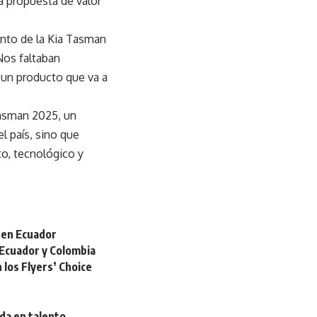
na propuesta de valor
ento de la Kia Tasman
Nos faltaban
 un producto que va a
 Tasman 2025, un
l país, sino que
o, tecnológico y
S en Ecuador
 Ecuador y Colombia
 los Flyers’ Choice
da en talento