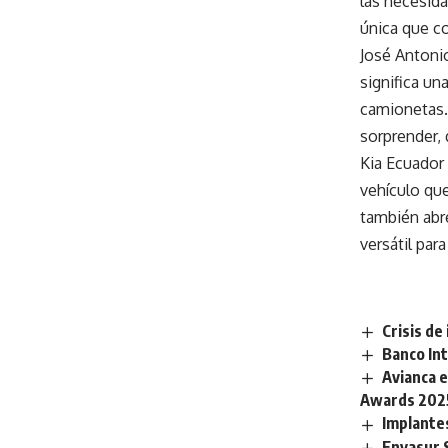
las necesida
única que co
José Antonio
significa un
camionetas. 
sorprender, q
Kia Ecuador 
vehículo que
también abr
versátil par
Crisis de
Banco Int
Avianca e
Awards 202
Implantes
Envasur S