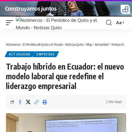
Aa
Font
Resizer
Notimercio - El Periódico de Quito y el Mundo - Noticias Quito
>
Blog
>
Actualidad
>
Trabajo híbrido en Ecuador: el nuevo modelo laboral que redefine el liderazgo empresarial
ACTUALIDAD
EMPRESAS
Trabajo híbrido en Ecuador: el nuevo
modelo laboral que redefine el
liderazgo empresarial
2 Min Read