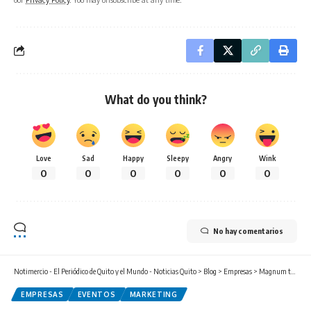
What do you think?
Love
Sad
Happy
Sleepy
Angry
Wink
0
0
0
0
0
0
No hay comentarios
Notimercio - El Periódico de Quito y el Mundo - Noticias Quito
>
Blog
>
Empresas
>
Magnum transforma el placer del helado en una experiencia arquitectónica en Quito
EMPRESAS
EVENTOS
MARKETING