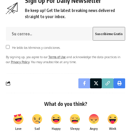
Sign Up For Daily Newsletter
Be keep up! Get the latest breaking news delivered
straight to your inbox.
He leído los términos y condiciones.
By signing up, you agree to our
Terms of Use
and acknowledge the data practices in
our
Privacy Policy
. You may unsubscribe at any time.
What do you think?
Love
Sad
Happy
Sleepy
Angry
Wink