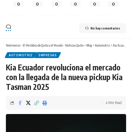
0
0
0
0
0
0
No hay comentarios
Notimercio - El Periódico de Quito y el Mundo - Noticias Quito
>
Blog
>
Automotriz
>
Kia Ecuador revoluciona el mercado con la llegada de la nueva pickup Kia Tasman 2025
AUTOMOTRIZ
EMPRESAS
Kia Ecuador revoluciona el mercado
con la llegada de la nueva pickup Kia
Tasman 2025
4 Min Read