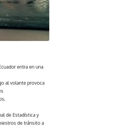
, Ecuador entra en una
go al volante provoca
es
os.
al de Estadística y
iestros de tránsito a