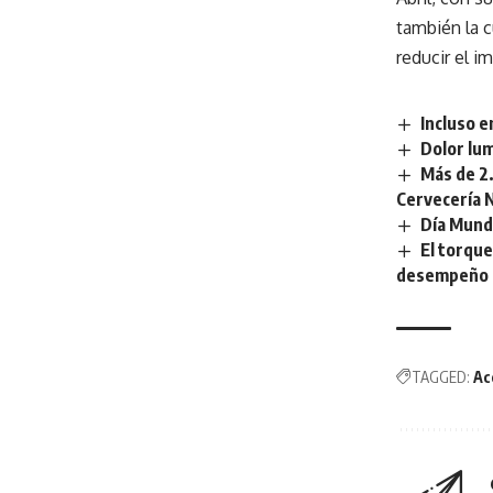
también la c
reducir el i
Incluso e
Dolor lum
Más de 2.
Cervecería 
Día Mundi
El torque
desempeño 
TAGGED:
Ac