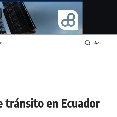
Aa
Font
Resizer
e tránsito en Ecuador