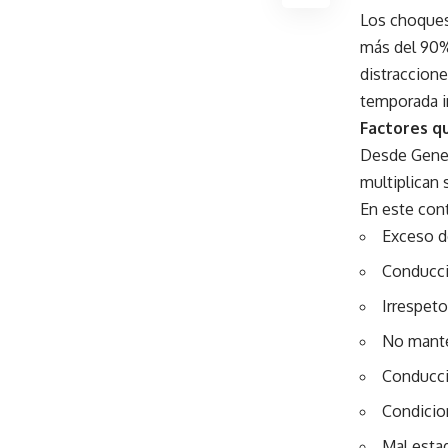
Los choques
más del 90%
distraccione
temporada i
Factores q
Desde Genera
multiplican
En este cont
Exceso d
Conducció
Irrespeto
No mante
Conducció
Condicio
Mal estad