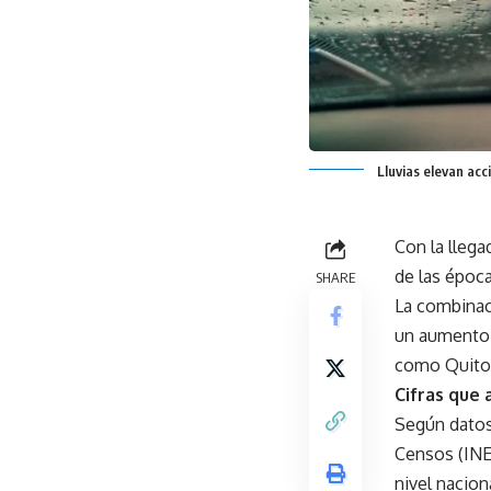
Lluvias elevan acc
Con la llega
de las époc
SHARE
La combinaci
un aumento s
como Quito y
Cifras que 
Según datos 
Censos (INEC
nivel nacion