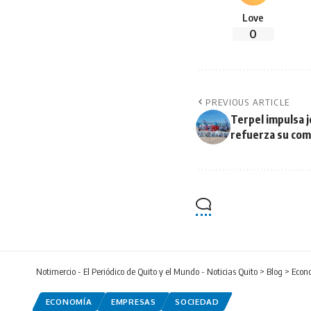
Love
0
PREVIOUS ARTICLE
Terpel impulsa j
refuerza su co
Notimercio - El Periódico de Quito y el Mundo - Noticias Quito
>
Blog
>
Econ
ECONOMÍA
EMPRESAS
SOCIEDAD