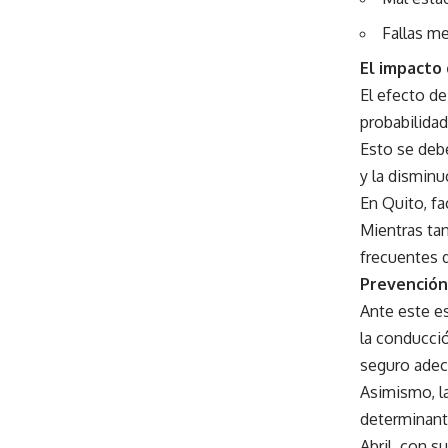
Fallas me
El impacto 
El efecto de
probabilida
Esto se debe
y la disminuc
En Quito, fa
Mientras tan
frecuentes d
Prevención:
Ante este es
la conducció
seguro adec
Asimismo, la
determinante
Abril, con su