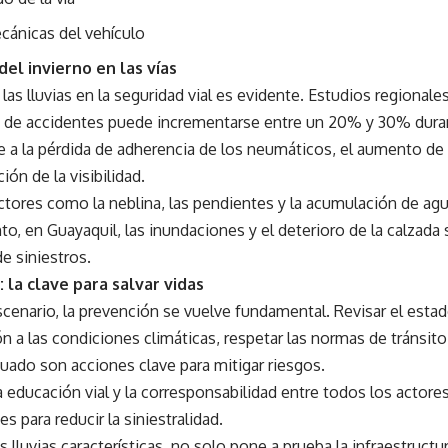
cánicas del vehículo
del invierno en las vías
 las lluvias en la seguridad vial es evidente. Estudios regional
d de accidentes puede incrementarse entre un 20% y 30% durant
 a la pérdida de adherencia de los neumáticos, el aumento de 
ión de la visibilidad.
ctores como la neblina, las pendientes y la acumulación de agu
to, en Guayaquil, las inundaciones y el deterioro de la calzad
e siniestros.
 la clave para salvar vidas
cenario, la prevención se vuelve fundamental. Revisar el estad
n a las condiciones climáticas, respetar las normas de tránsito
uado son acciones clave para mitigar riesgos.
 educación vial y la corresponsabilidad entre todos los actores 
s para reducir la siniestralidad.
s lluvias características, no solo pone a prueba la infraestructura