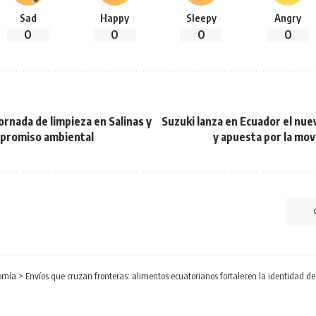
Sad
Happy
Sleepy
Angry
0
0
0
0
ornada de limpieza en Salinas y
Suzuki lanza en Ecuador el nue
mpromiso ambiental
y apuesta por la mov
omía
>
Envíos que cruzan fronteras: alimentos ecuatorianos fortalecen la identidad de