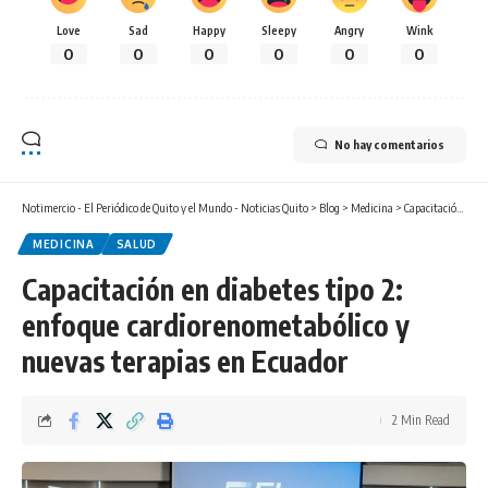
Love
Sad
Happy
Sleepy
Angry
Wink
0
0
0
0
0
0
No hay comentarios
Notimercio - El Periódico de Quito y el Mundo - Noticias Quito
>
Blog
>
Medicina
>
Capacitación en diabetes tipo 2: enfoque cardiorenometabólico y nuevas terapias en Ecuador
MEDICINA
SALUD
Capacitación en diabetes tipo 2:
enfoque cardiorenometabólico y
nuevas terapias en Ecuador
2 Min Read