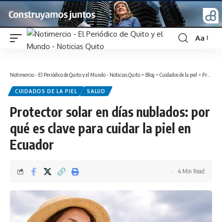
Aa
Font
Resizer
Notimercio - El Periódico de Quito y el Mundo - Noticias Quito
>
Blog
>
Cuidados de la piel
>
Protector solar en días nublados: por qué es clave para cuidar la piel en Ecuador
CUIDADOS DE LA PIEL
SALUD
Protector solar en días nublados: por
qué es clave para cuidar la piel en
Ecuador
4 Min Read