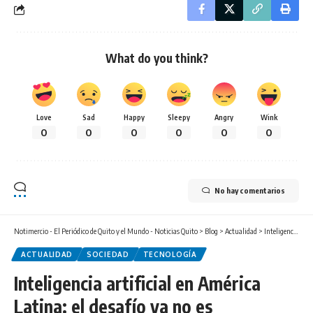
What do you think?
Love
Sad
Happy
Sleepy
Angry
Wink
0
0
0
0
0
0
No hay comentarios
Notimercio - El Periódico de Quito y el Mundo - Noticias Quito
>
Blog
>
Actualidad
>
Inteligencia artificial en América Latina: el desafío ya no es entenderla, sino aplicarla
ACTUALIDAD
SOCIEDAD
TECNOLOGÍA
Inteligencia artificial en América
Latina: el desafío ya no es