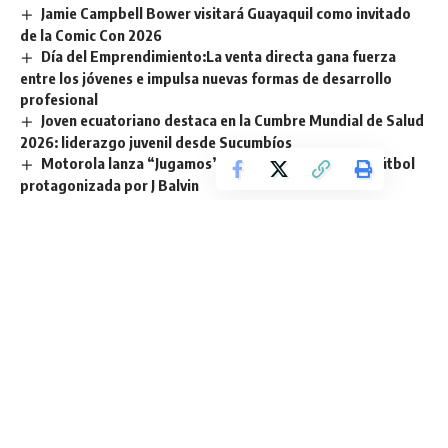
Jamie Campbell Bower visitará Guayaquil como invitado
de la Comic Con 2026
Día del Emprendimiento:La venta directa gana fuerza
entre los jóvenes e impulsa nuevas formas de desarrollo
profesional
Joven ecuatoriano destaca en la Cumbre Mundial de Salud
2026: liderazgo juvenil desde Sucumbíos
Motorola lanza “Jugamos”, su campaña global de fútbol
protagonizada por J Balvin
BTS emociona a Tampa en el tercer día de conciertos con
un cierre espectacular
TAGGED:
América Latina
Desafios
IA
Transformaciones
Sign Up For Daily Newsletter
Be keep up! Get the latest breaking news delivered