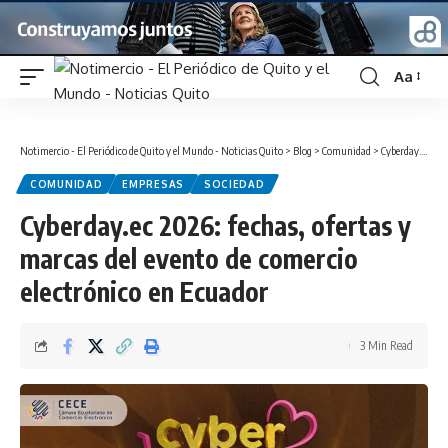
Aa
Font
Resizer
Notimercio - El Periódico de Quito y el Mundo - Noticias Quito
>
Blog
>
Comunidad
>
Cyberday.ec 2026: fechas, ofertas y marcas del evento de comercio electrónico en Ecuador
COMUNIDAD
EMPRESAS
SOCIEDAD
Cyberday.ec 2026: fechas, ofertas y
marcas del evento de comercio
electrónico en Ecuador
3 Min Read