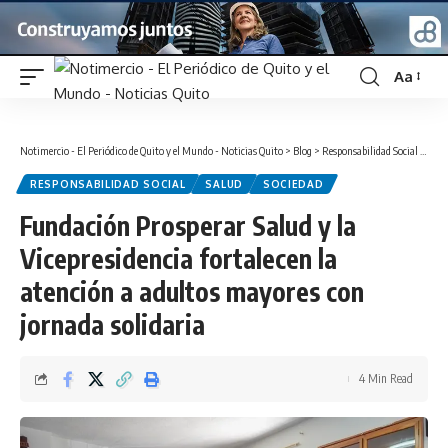
Aa
Font
Resizer
Notimercio - El Periódico de Quito y el Mundo - Noticias Quito
>
Blog
>
Responsabilidad Social
>
Fund
RESPONSABILIDAD SOCIAL
SALUD
SOCIEDAD
Fundación Prosperar Salud y la
Vicepresidencia fortalecen la
atención a adultos mayores con
jornada solidaria
4 Min Read