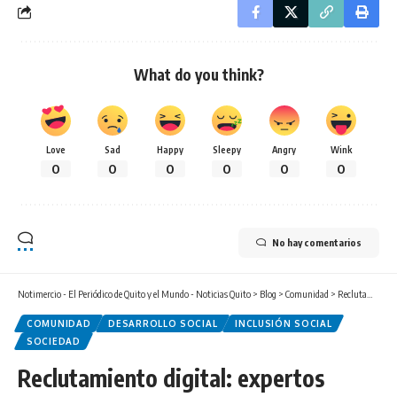
What do you think?
Love
Sad
Happy
Sleepy
Angry
Wink
0
0
0
0
0
0
No hay comentarios
Notimercio - El Periódico de Quito y el Mundo - Noticias Quito
>
Blog
>
Comunidad
>
Reclutamiento digital: expertos alertan sobre los riesgos que enfrentan niños y adolescentes en entornos virtuales
COMUNIDAD
DESARROLLO SOCIAL
INCLUSIÓN SOCIAL
SOCIEDAD
Reclutamiento digital: expertos