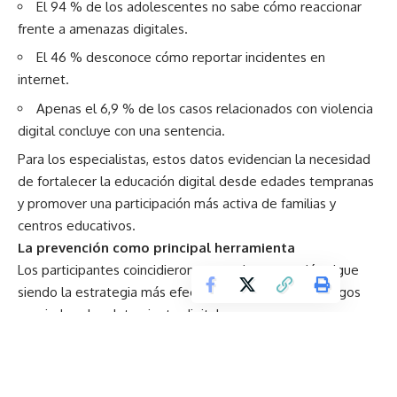
El 94 % de los adolescentes no sabe cómo reaccionar
frente a amenazas digitales.
El 46 % desconoce cómo reportar incidentes en
internet.
Apenas el 6,9 % de los casos relacionados con violencia
digital concluye con una sentencia.
Para los especialistas, estos datos evidencian la necesidad
de fortalecer la educación digital desde edades tempranas
y promover una participación más activa de familias y
centros educativos.
La prevención como principal herramienta
Los participantes coincidieron en que la prevención sigue
siendo la estrategia más efectiva para reducir los riesgos
asociados al reclutamiento digital.
Durante el foro se destacaron iniciativas
como
Naveguemos Seguros
, programa que ha
beneficiado a más de 1,2 millones de estudiantes en 3.480