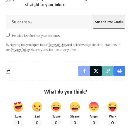
straight to your inbox.
He leído los términos y condiciones.
By signing up, you agree to our
Terms of Use
and acknowledge the data practices in
our
Privacy Policy
. You may unsubscribe at any time.
What do you think?
Love
Sad
Happy
Sleepy
Angry
Wink
1
0
0
0
0
0