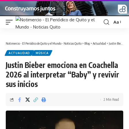
Aa
Font
Resizer
Notimercio - El Periódico de Quito y el Mundo - Noticias Quito
>
Blog
>
Actualidad
>
Justin Bieber emociona en Coachella 2026 al interpretar “Baby” y revivir sus inicios
ACTUALIDAD
MÚSICA
Justin Bieber emociona en Coachella
2026 al interpretar “Baby” y revivir
sus inicios
2 Min Read