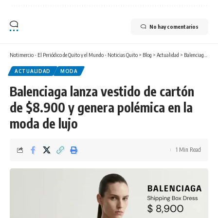
No hay comentarios
Notimercio - El Periódico de Quito y el Mundo - Noticias Quito
>
Blog
>
Actualidad
>
Balenciaga lanza vestido de cartón de $8.900 y genera polémica en la moda de lujo
ACTUALIDAD
MODA
Balenciaga lanza vestido de cartón
de $8.900 y genera polémica en la
moda de lujo
1 Min Read