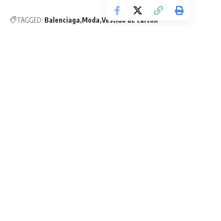
TAGGED:
Balenciaga
Moda
Vestido de cartón
Sign Up For Daily Newsletter
Be keep up! Get the latest breaking news delivered
straight to your inbox.
He leído los términos y condiciones.
By signing up, you agree to our
Terms of Use
and acknowledge the data practices in
our
Privacy Policy
. You may unsubscribe at any time.