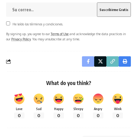
He leído los términos y condiciones.
By signing up, you agree to our
Terms of Use
and acknowledge the data practices in
our
Privacy Policy
. You may unsubscribe at any time.
What do you think?
Love
Sad
Happy
Sleepy
Angry
Wink
0
0
0
0
0
0