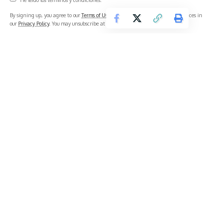
By signing up, you agree to our
Terms of Use
and acknowledge the data practices in
our
Privacy Policy
. You may unsubscribe at any time.
What do you think?
Love
Sad
Happy
Sleepy
Angry
Wink
1
0
0
0
0
0
No hay comentarios
Notimercio - El Periódico de Quito y el Mundo - Noticias Quito
>
Blog
>
Actualidad
>
Balenciaga lanza vestido de cartón de $8.900 y genera polémica en la moda de lujo