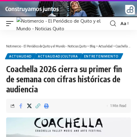
Aa
Font
Resizer
Notimercio - El Periódico de Quito y el Mundo - Noticias Quito
>
Blog
>
Actualidad
>
Coachella 2026 cierra su primer fin de semana con cifras históricas de audiencia
ACTUALIDAD
ACTUALIDAD|CULTURA
ENTRETENIMIENTO
Coachella 2026 cierra su primer fin
de semana con cifras históricas de
audiencia
1 Min Read