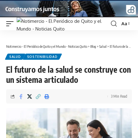
Aa
Font
Resizer
Notimercio - El Periódico de Quito y el Mundo - Noticias Quito
>
Blog
>
Salud
>
El futuro de la salud se construye con un sistema articulado
SALUD
SOSTENIBILIDAD
El futuro de la salud se construye con
un sistema articulado
3 Min Read