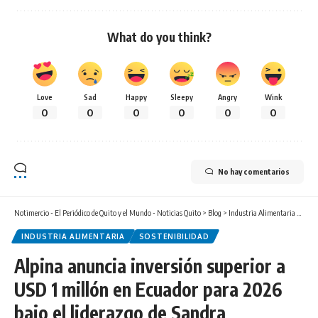
What do you think?
Love
Sad
Happy
Sleepy
Angry
Wink
0
0
0
0
0
0
No hay comentarios
Notimercio - El Periódico de Quito y el Mundo - Noticias Quito
>
Blog
>
Industria Alimentaria
>
Alpin
INDUSTRIA ALIMENTARIA
SOSTENIBILIDAD
Alpina anuncia inversión superior a
USD 1 millón en Ecuador para 2026
bajo el liderazgo de Sandra