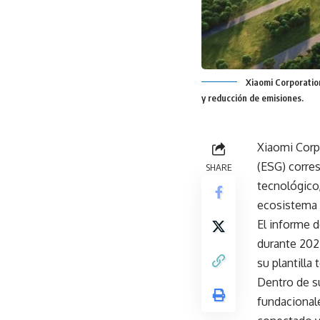
Xiaomi Corporation
y reducción de emisiones.
Xiaomi Corp
(ESG) corre
SHARE
tecnológico,
ecosistema 
El informe d
durante 202
su plantilla t
Dentro de su
fundacional