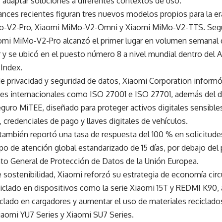
 adaptar soluciones a diferentes contextos de uso.
ances recientes figuran tres nuevos modelos propios para la era
-V2-Pro, Xiaomi MiMo-V2-Omni y Xiaomi MiMo-V2-TTS. Según
mi MiMo-V2-Pro alcanzó el primer lugar en volumen semanal 
 se ubicó en el puesto número 8 a nivel mundial dentro del Art
 Index.
de privacidad y seguridad de datos, Xiaomi Corporation inform
ones internacionales como ISO 27001 e ISO 27701, además del d
eguro MiTEE, diseñado para proteger activos digitales sensibl
 credenciales de pago y llaves digitales de vehículos.
ambién reportó una tasa de respuesta del 100 % en solicitudes
o de atención global estandarizado de 15 días, por debajo del 
to General de Protección de Datos de la Unión Europea.
e sostenibilidad, Xiaomi reforzó su estrategia de economía cir
ciclado en dispositivos como la serie Xiaomi 15T y REDMI K90,
iclado en cargadores y aumentar el uso de materiales reciclado
iaomi YU7 Series y Xiaomi SU7 Series.