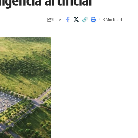
igencia artificial
3 Min Read
Share