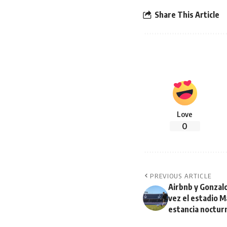
Share This Article
Love
0
PREVIOUS ARTICLE
Airbnb y Gonzal
vez el estadio 
estancia noctur