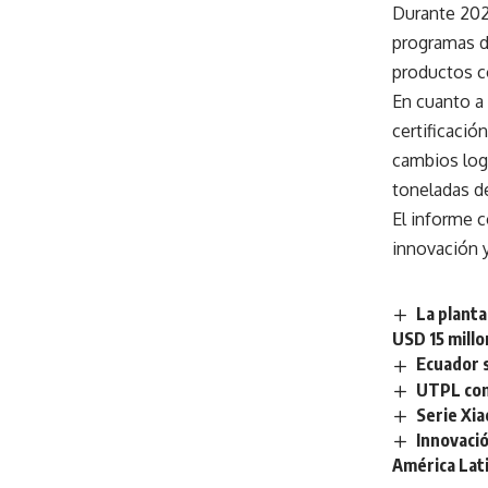
Durante 202
programas de
productos c
En cuanto a 
certificació
cambios log
toneladas d
El informe c
innovación y
La planta
USD 15 mill
Ecuador 
UTPL conc
Serie Xi
Innovació
América Lat