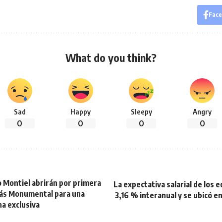
Fac
What do you think?
Sad
Happy
Sleepy
Angry
0
0
0
0
o Montiel abrirán por primera
La expectativa salarial de los 
Más Monumental para una
3,16 % interanual y se ubicó en
na exclusiva