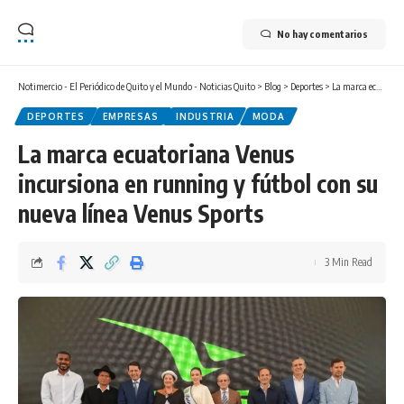
No hay comentarios
Notimercio - El Periódico de Quito y el Mundo - Noticias Quito
>
Blog
>
Deportes
>
La marca ecuatoriana Venus incursiona en running y fútbol con su nueva línea Venus Sports
DEPORTES
EMPRESAS
INDUSTRIA
MODA
La marca ecuatoriana Venus
incursiona en running y fútbol con su
nueva línea Venus Sports
3 Min Read