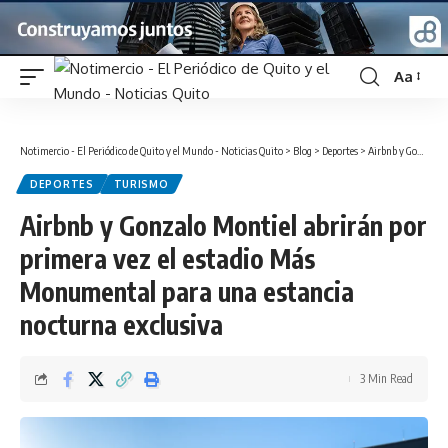
Aa
Font
Resizer
Notimercio - El Periódico de Quito y el Mundo - Noticias Quito
>
Blog
>
Deportes
>
Airbnb y Gonzalo Montiel abrirán por primera vez el estadio Más Monumental para una estancia nocturna exclusiva
DEPORTES
TURISMO
Airbnb y Gonzalo Montiel abrirán por
primera vez el estadio Más
Monumental para una estancia
nocturna exclusiva
3 Min Read