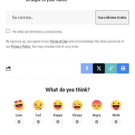
He leído los términos y condiciones.
By signing up, you agree to our
Terms of Use
and acknowledge the data practices in
our
Privacy Policy
. You may unsubscribe at any time.
What do you think?
Love
Sad
Happy
Sleepy
Angry
Wink
0
0
0
0
0
0