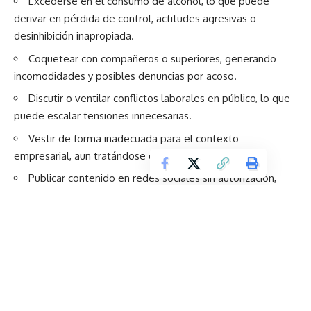
Excederse en el consumo de alcohol, lo que puede
derivar en pérdida de control, actitudes agresivas o
desinhibición inapropiada.
Coquetear con compañeros o superiores, generando
incomodidades y posibles denuncias por acoso.
Discutir o ventilar conflictos laborales en público, lo que
puede escalar tensiones innecesarias.
Vestir de forma inadecuada para el contexto
empresarial, aun tratándose de una festividad.
Publicar contenido en redes sociales sin autorización,
exponiendo a la empresa o a terceros a situaciones
incómodas.
Recomendaciones para celebrar con éxito
1. Recuerda que sigues en un entorno profesional
Aunque el evento sea más relajado, el respeto y la ética
profesional deben mantenerse en todo momento.