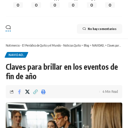
0
0
0
0
0
0
No hay comentarios
Notimercio - El Periódico de Quito y el Mundo - Noticias Quito
>
Blog
>
NAVIDAD,
>
Claves para brillar en los eventos de fin de año
NAVIDAD,
Claves para brillar en los eventos de
fin de año
4 Min Read