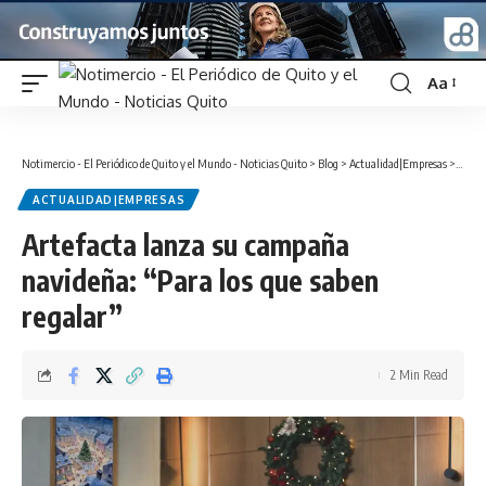
Aa
Font
Resizer
Notimercio - El Periódico de Quito y el Mundo - Noticias Quito
>
Blog
>
Actualidad|Empresas
>
Artef
ACTUALIDAD|EMPRESAS
Artefacta lanza su campaña
navideña: “Para los que saben
regalar”
2 Min Read