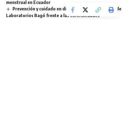
menstrual en Ecuador
Prevención y cuidado en diciembre: el compromiso de
Laboratorios Bagó frente a las enfermedades
gastrointestinales
Sign Up For Daily Newsletter
Be keep up! Get the latest breaking news delivered
straight to your inbox.
He leído los términos y condiciones.
By signing up, you agree to our
Terms of Use
and acknowledge the data practices in
our
Privacy Policy
. You may unsubscribe at any time.