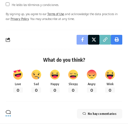
He leído los términos y condiciones.
By signing up, you agree to our
Terms of Use
and acknowledge the data practices in
our
Privacy Policy
. You may unsubscribe at any time.
What do you think?
Love
Sad
Happy
Sleepy
Angry
Wink
0
0
0
0
0
0
No hay comentarios