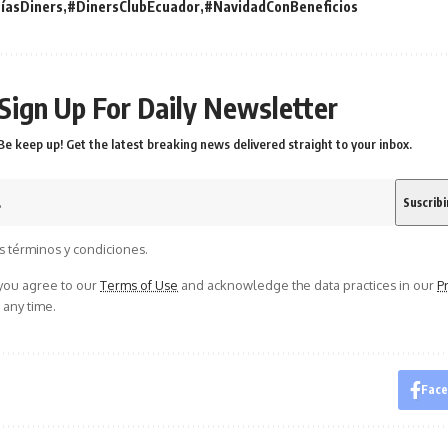
íasDiners
#DinersClubEcuador
#NavidadConBeneficios
Sign Up For Daily Newsletter
Be keep up! Get the latest breaking news delivered straight to your inbox.
s términos y condiciones.
 you agree to our
Terms of Use
and acknowledge the data practices in our
Pr
 any time.
Fac