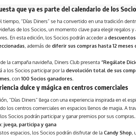
esta que ya es parte del calendario de los Soci
el tiempo, “Días Diners” se ha convertido en una tradición dent
ideñas de los Socios, un momento clave para elegir regalos y 
res. En esta edición, los Socios podrán acceder a
descuentos 
eccionadas
, además de
diferir sus compras hasta 12 meses
de la campaña navideña, Diners Club presenta
“Regálate Dic
á a los Socios participar por la
devolución total de sus comp
 mes
, con
100 Socios ganadores
.
iencia dulce y mágica en centros comerciales
ión, “Días Diners” llega con una experiencia inspirada en el esp
do los centros comerciales en espacios llenos de magia. A tr
, los Socios podrán participar y ganar premios por sus compras.
 juega, participa y gana
tos espacios, los Socios podrán disfrutar de la
Candy Shop
,