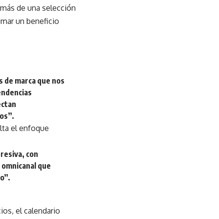
emás de una selección
umar un beneficio
s de marca que nos
tendencias
ectan
os”.
alta el enfoque
gresiva, con
n omnicanal que
io”.
ios, el calendario