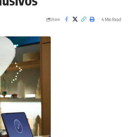
lusivos
4 Min Read
Share