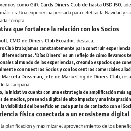
 premios como
Gift Cards Diners Club de hasta USD 150
, ad
máticos. Una experiencia pensada para celebrar la Navidad y s
cada compra.
ativa que fortalece la relación con los Socios
poll, CMO de Diners Club Ecuador
, destaca:
rs Club trabajamos constantemente para construir experiencia
 diferenciarnos. ‘Días Diners’ es un reflejo de cómo llevamos 
ionales al mundo de las experiencias, creando espacios que con
lmente con nuestros Socios y con los centros comerciales aliad
,
Marcela Dossman, jefe de Marketing de Diners Club
, res
 de la campaña:
, la iniciativa cuenta con una estrategia de amplificación más a
s de medios, presencia digital de alto impacto y una integració
la visibilidad del beneficio en cada punto de contacto con el Soc
iencia física conectada a un ecosistema digital
ar la planificación y maximizar el aprovechamiento de los benefic