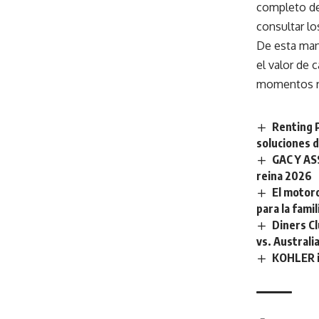
completo de 
consultar lo
De esta mane
el valor de
momentos re
Renting 
soluciones d
GAC Y ASS
reina 2026
El motoro
para la fami
Diners Cl
vs. Australi
KOHLER i