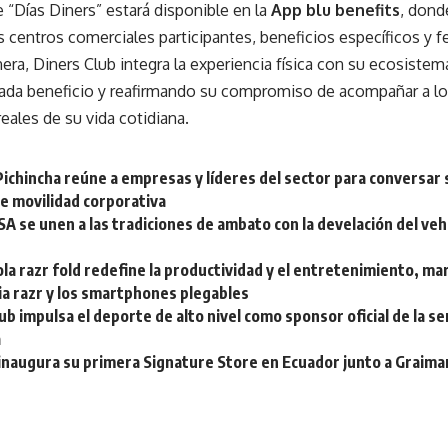
“Días Diners” estará disponible en la
App blu benefits
, dond
s centros comerciales participantes, beneficios específicos y f
ra, Diners Club integra la experiencia física con su ecosistema
 cada beneficio y reafirmando su compromiso de acompañar a lo
ales de su vida cotidiana.
Pichincha reúne a empresas y líderes del sector para conversar
e movilidad corporativa
A se unen a las tradiciones de ambato con la develación del vehíc
la razr fold redefine la productividad y el entretenimiento, m
lia razr y los smartphones plegables
ub impulsa el deporte de alto nivel como sponsor oficial de la s
a
naugura su primera Signature Store en Ecuador junto a Graima