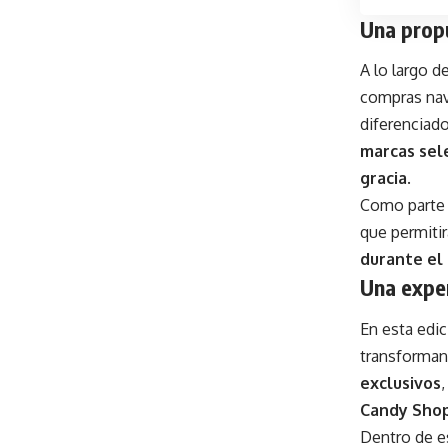
Una propu
A lo largo d
compras nav
diferenciado
marcas sel
gracia
.
Como parte 
que permitir
durante el
Una exper
En esta edic
transforman
exclusivos
Candy Shop:
Dentro de es