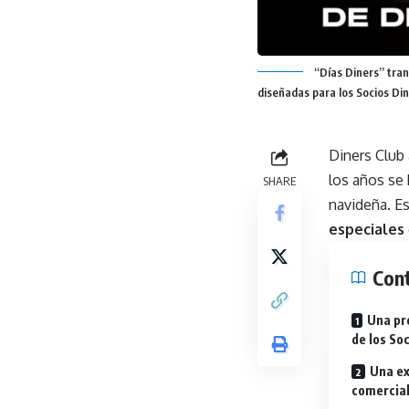
“Días Diners” tran
diseñadas para los Socios Din
Diners Club
los años se
SHARE
navideña. E
especiales
Con
Una pr
de los So
Una ex
comercia