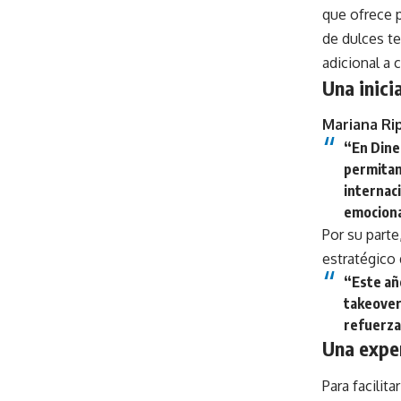
que ofrece
de dulces te
adicional a 
Una inici
Mariana Ri
“En Dine
permitan
internac
emociona
Por su parte
estratégico
“Este año
takeover
refuerza 
Una exper
Para facilit