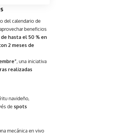
os
ro del calendario de
aprovechar beneficios
de hasta el 50 % en
 con 2 meses de
iembre”
, una iniciativa
ras realizadas
íritu navideño,
avés de
spots
 una mecánica en vivo