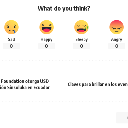
What do you think?
Sad
Happy
Sleepy
Angry
0
0
0
0
y Foundation otorga USD
Claves para brillar en los eve
ión Sinsoluka en Ecuador