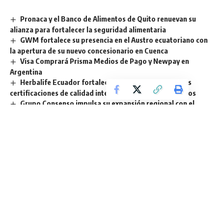
Pronaca y el Banco de Alimentos de Quito renuevan su
alianza para fortalecer la seguridad alimentaria
GWM fortalece su presencia en el Austro ecuatoriano con
la apertura de su nuevo concesionario en Cuenca
Visa Comprará Prisma Medios de Pago y Newpay en
Argentina
Herbalife Ecuador fortalece su liderazgo con nuevas
certificaciones de calidad internacional en sus productos
Grupo Consenso impulsa su expansión regional con el
Encuentro Estratégico LATAM de Indurama en Costa Rica
Sign Up For Daily Newsletter
Be keep up! Get the latest breaking news delivered
straight to your inbox.