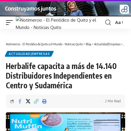
Aa
Font
Resizer
Notimercio - El Periódico de Quito y el Mundo - Noticias Quito
>
Blog
>
Actualidad|Empresas
>
Herbal
ACTUALIDAD|EMPRESAS
Herbalife capacita a más de 14.140
Distribuidores Independientes en
Centro y Sudamérica
2 Min Read