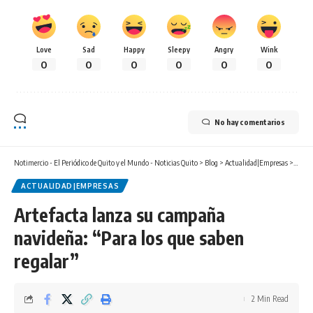
Love
Sad
Happy
Sleepy
Angry
Wink
0
0
0
0
0
0
No hay comentarios
Notimercio - El Periódico de Quito y el Mundo - Noticias Quito
>
Blog
>
Actualidad|Empresas
>
Artef
ACTUALIDAD|EMPRESAS
Artefacta lanza su campaña
navideña: “Para los que saben
regalar”
2 Min Read