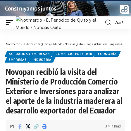
Aa
Font
Resizer
Notimercio - El Periódico de Quito y el Mundo - Noticias Quito
>
Blog
>
Actualidad|Empresas
>
Novopa
ACTUALIDAD|EMPRESAS
COMERCIO EXTERIOR
ECONOMÍA
EMPRESAS
INDUSTRIA
Novopan recibió la visita del
Ministerio de Producción Comercio
Exterior e Inversiones para analizar
el aporte de la industria maderera al
desarrollo exportador del Ecuador
3 Min Read