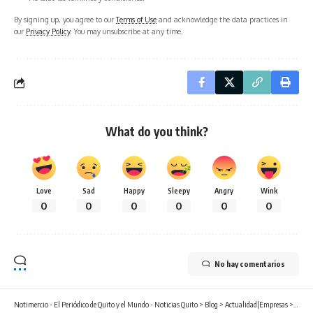
By signing up, you agree to our
Terms of Use
and acknowledge the data practices in
our
Privacy Policy
. You may unsubscribe at any time.
What do you think?
Love
Sad
Happy
Sleepy
Angry
Wink
0
0
0
0
0
0
No hay comentarios
Notimercio - El Periódico de Quito y el Mundo - Noticias Quito
>
Blog
>
Actualidad|Empresas
>
Grupo