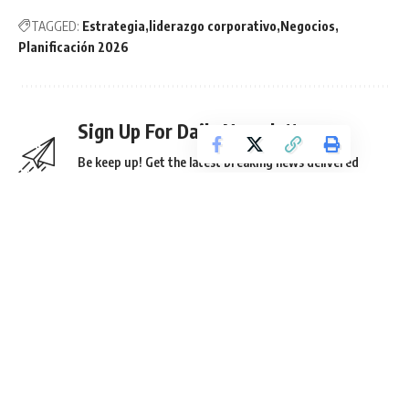
TAGGED:
Estrategia
liderazgo corporativo
Negocios
Planificación 2026
Sign Up For Daily Newsletter
Be keep up! Get the latest breaking news delivered
straight to your inbox.
He leído los términos y condiciones.
By signing up, you agree to our
Terms of Use
and acknowledge the data practices in
our
Privacy Policy
. You may unsubscribe at any time.